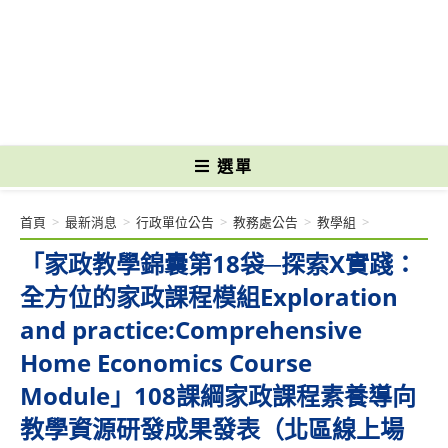
跳
轉
國立光復高級商工職業學校 National Kuangfu Commercial and Industrial
至
Vocational High School
主
要
內
容
選單
首頁
>
最新消息
>
行政單位公告
>
教務處公告
>
教學組
>
「家政教學錦囊第18袋─探索X實踐：
全方位的家政課程模組Exploration
and practice:Comprehensive
Home Economics Course
Module」108課綱家政課程素養導向
教學資源研發成果發表（北區線上場