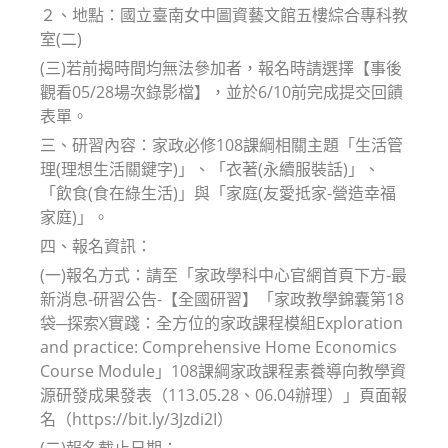
２、地點：國立臺南女中圖資藝文館五樓綜合專科教
室(二)
(三)若前揭時間均無法參加者，報名時請選擇【事後
觀看05/28場次錄影檔】，並於6/10前完成提交回饋
表單。
三、研習內容：家政必修108課綱相關主題「生活管
理(理想生活關鍵字)」、「衣著(永續服裝話)」、
「飲食(食在綠生活)」與「家庭(友愛抵家-營造幸福
家庭)」。
四、報名資訊：
(一)報名方式：請至「家政學科中心官網首頁下方-最
新消息-研習公告-【全國研習】「家政教學錦囊第18
袋─探索X實踐：全方位的家政課程模組Exploration
and practice: Comprehensive Home Economics
Course Module」108課綱家政課程素養導向教學資
源研發成果發表（113.05.28、06.04辦理）」頁面報
名（https://bit.ly/3Jzdi2I）
(二)報名截止日期：