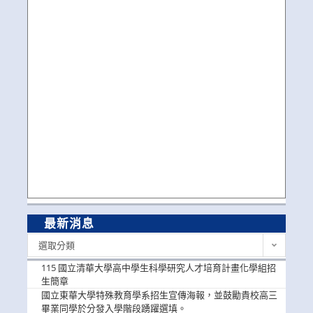
最新消息
最
選取分類
新
消
115 國立清華大學高中學生科學研究人才培育計畫化學組招
息
生簡章
國立東華大學特殊教育學系招生宣傳海報，並鼓勵貴校高三
畢業同學於分發入學階段踴躍選填。