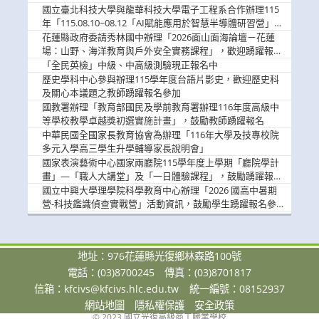
國立臺北科技大學與龍華科技大學電子工程系合作辦理115
年「115.08.10~08.12「AI賦能應用於智慧半導體研習營」，
歡迎學生踴躍報名參加
花蓮縣政府委請秀林國中辦理「2026面山面海論壇－花蓮
場：山野、海洋教育與戶外安全實務課程」，歡迎踴躍報名
參加
「全民英檢」中級、中高級測驗現正報名中
歷史學科中心參與辦理115學年度台語片影史，歡迎歷史科
及關心本議題之教師踴躍報名參加
國教署辦理「教育部國民及學前教育署辦理116年度高級中
等學校教學卓越獎初選實施計畫」，鼓勵教師踴躍報名
中華民國全國家長教育協會為辦理「116年大學及技專校院
多元入學高三學生升學輔導家長說明會」
國家表演藝術中心國家兩廳院115學年度上學期「廳院學計
畫」—「職人大講堂」及「一日體驗課程」，鼓勵踴躍報名
參與。
國立中興大學理學院科學教育中心辦理「2026 國高中暑期
營-科技鑑識偵查實戰營」活動資訊，鼓勵學生踴躍報名參
加。
地址：976花蓮縣光復鄉林森路100號
電話：(03)8700245
傳真：(03)8701817
信箱：
kfcivs@kfcivs.hlc.edu.tw
統一編號：08152937
網站地圖
隱私權保護
安全政策
© 2023 國立光復高級商工職業學校