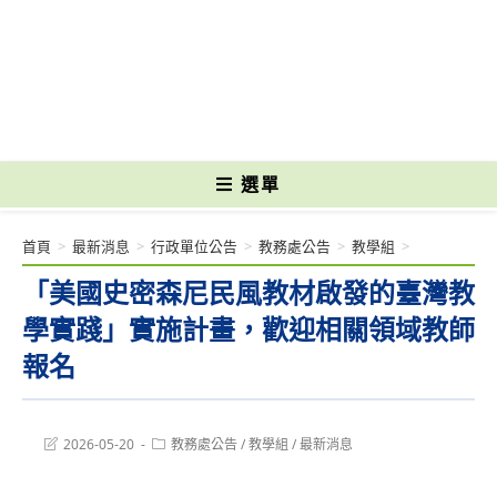
跳
轉
國立光復高級商工職業學校 National Kuangfu Commercial and Industrial
至
Vocational High School
主
要
內
容
選單
首頁
>
最新消息
>
行政單位公告
>
教務處公告
>
教學組
>
「美國史密森尼民風教材啟發的臺灣教
學實踐」實施計畫，歡迎相關領域教師
報名
Post
Post
2026-05-20
教務處公告
/
教學組
/
最新消息
last
category:
modified: