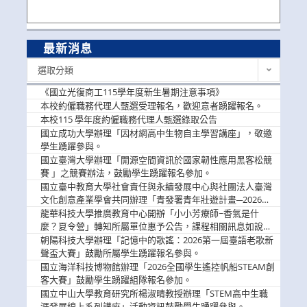
最新消息
最
選取分類
新
消
《國立光復商工115學年度新生暑期注意事項》
息
本校約僱職務代理人甄選受理報名，歡迎意者踴躍報名。
本校115 學年度約僱職務代理人甄選錄取公告
國立成功大學辦理「因材網高中生物自主學習講座」，敬邀
學生踴躍參與。
國立臺灣大學辦理「開源空間資訊於國家韌性應用黑客松競
賽 」之競賽辦法，鼓勵學生踴躍報名參加。
國立臺中教育大學社會責任與永續發展中心與社團法人臺灣
文化創意產業學會共同辦理「青發署青年壯遊計畫─2026臺
中舊城都市建築文化體驗」活動，敬邀學生踴躍報名參加，
龍華科技大學推廣教育中心開辦「小小芳療師~香氣是什
公告周知。
麼？夏令營」轉知所屬單位惠予公告，課程相關訊息如說
明。
朝陽科技大學辦理「記憶中的歌謠：2026第一屆臺語老歌新
聲盃大賽」鼓勵所屬學生踴躍報名參與。
國立海洋科技博物館辦理「2026全國學生遙控帆船STEAM創
客大賽」鼓勵學生踴躍組隊報名參加。
國立中山大學教育研究所楊淑晴教授辦理「STEM高中生職
涯發展線上系列講座」活動資訊鼓勵學生踴躍參與。