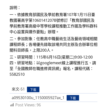
說明：
一、依據教育部國民及學前教育署107年1月15日臺
教國署高字第1060141207B號修訂「教育部國民及
學前教育署高級中等學校課程推動工作圈及學科群科
中心設置與運作要點」辦理。
二、參加對象：任教高中職藝術生活及藝術領域相關
課程師長；各場優先錄取該場共同主辦及合辦單位相
關科目師長，上限200人。
三、研習時間：115年6月16日(星期二)9:00-12:00
四、研習地點：以googlemeet線上課程進行五、請
至「全國教師在職進修資訊網」報名，課程代碼：
5582510
來文-51
下載
a09530100u_1150005927ax_1
下載
Post Views:
96