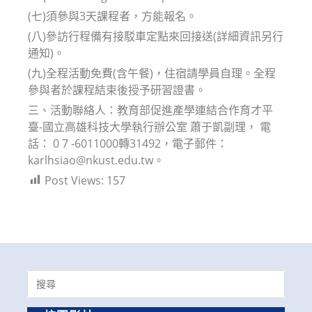
(七)須參與3天課程者，方能報名。
(八)參訪行程備有接駁車定點來回接送(詳細資訊另行
通知)。
(九)全程活動免費(含午餐)，住宿請學員自理。全程
參與者於課程結束後授予研習證書。
三、活動聯絡人：教育部促進產學連結合作育才平
臺-國立高雄科技大學執行辦公室 蕭于凱副理， 電
話： 0 7 -6011000轉31492，電子郵件：
karlhsiao@nkust.edu.tw。
Post Views:
157
Search
for: