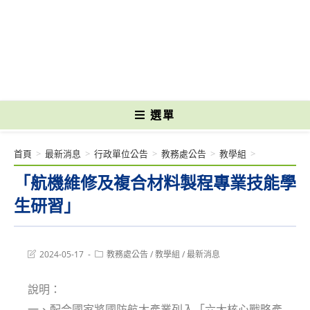
跳
轉
國立光復高級商工職業學校 National Kuangfu Commercial and Industrial
至
Vocational High School
主
要
內
容
選單
首頁
>
最新消息
>
行政單位公告
>
教務處公告
>
教學組
>
「航機維修及複合材料製程專業技能學
生研習」
Post
Post
2024-05-17
教務處公告
/
教學組
/
最新消息
last
category:
modified:
說明：
一、配合國家將國防航太產業列入「六大核心戰略產