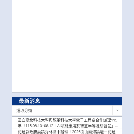
最新消息
最
選取分類
新
消
國立臺北科技大學與龍華科技大學電子工程系合作辦理115
息
年「115.08.10~08.12「AI賦能應用於智慧半導體研習營」，
歡迎學生踴躍報名參加
花蓮縣政府委請秀林國中辦理「2026面山面海論壇－花蓮