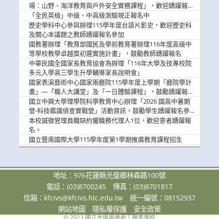
場：山野、海洋教育與戶外安全實務課程」，歡迎踴躍報名
參加
「全民英檢」中級、中高級測驗現正報名中
歷史學科中心參與辦理115學年度台語片影史，歡迎歷史科
及關心本議題之教師踴躍報名參加
國教署辦理「教育部國民及學前教育署辦理116年度高級中
等學校教學卓越獎初選實施計畫」，鼓勵教師踴躍報名
中華民國全國家長教育協會為辦理「116年大學及技專校院
多元入學高三學生升學輔導家長說明會」
國家表演藝術中心國家兩廳院115學年度上學期「廳院學計
畫」—「職人大講堂」及「一日體驗課程」，鼓勵踴躍報名
參與。
國立中興大學理學院科學教育中心辦理「2026 國高中暑期
營-科技鑑識偵查實戰營」活動資訊，鼓勵學生踴躍報名參
加。
本校誠徵管理員職缺約僱職務代理人1位，歡迎意者踴躍報
名。
國立暨南國際大學115學年度第1學期推廣教育課程招生
地址：976花蓮縣光復鄉林森路100號
電話：(03)8700245
傳真：(03)8701817
信箱：
kfcivs@kfcivs.hlc.edu.tw
統一編號：08152937
網站地圖
隱私權保護
安全政策
© 2023 國立光復高級商工職業學校