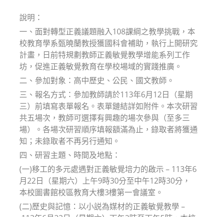
modified:
說明：
一、面對轉型正義議題融入108課綱之教學挑戰，本
校教育學系甄曉蘭教授獲國科會補助，執行上開研究
計畫，日前特規劃教師正義敏覺教學增能系列工作
坊，促進正義敏覺教育在學校場域的實踐推廣。
二、參加對象：高中歷史、公民、國文教師。
三、報名方式：參加教師請於113年6月12日（星期
三）前填寫表單報名。表單鏈結詳如附件。本次研習
共五場次，教師可選擇有興趣的場次參與（至多三
場）。各場次研習順序填報額滿為止，錄取者將獲通
知；未錄取者不再另行通知。
四、研習主題、時間及地點：
(一)移工的多元處遇對正義敏覺培力的啟示 – 113年6
月22日（星期六）上午9時30分至中午12時30分，
本校圖書館校區教育大樓3樓第一會議室。
(二)歷史與記憶：以小説為媒材的正義敏覺教學 –