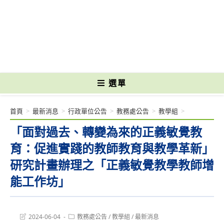
跳
轉
國立光復高級商工職業學校 National Kuangfu Commercial and Industrial
至
Vocational High School
主
要
內
容
選單
首頁
>
最新消息
>
行政單位公告
>
教務處公告
>
教學組
>
「面對過去、轉變為來的正義敏覺教
育：促進實踐的教師教育與教學革新」
研究計畫辦理之「正義敏覺教學教師增
能工作坊」
Post
Post
2024-06-04
教務處公告
/
教學組
/
最新消息
last
category: