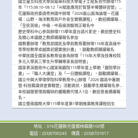
消
國立臺北科技大學與龍華科技大學電子工程系合作辦理115
息
年「115.08.10~08.12「AI賦能應用於智慧半導體研習營」，
歡迎學生踴躍報名參加
花蓮縣政府委請秀林國中辦理「2026面山面海論壇－花蓮
場：山野、海洋教育與戶外安全實務課程」，歡迎踴躍報名
參加
「全民英檢」中級、中高級測驗現正報名中
歷史學科中心參與辦理115學年度台語片影史，歡迎歷史科
及關心本議題之教師踴躍報名參加
國教署辦理「教育部國民及學前教育署辦理116年度高級中
等學校教學卓越獎初選實施計畫」，鼓勵教師踴躍報名
中華民國全國家長教育協會為辦理「116年大學及技專校院
多元入學高三學生升學輔導家長說明會」
國家表演藝術中心國家兩廳院115學年度上學期「廳院學計
畫」—「職人大講堂」及「一日體驗課程」，鼓勵踴躍報名
參與。
國立中興大學理學院科學教育中心辦理「2026 國高中暑期
營-科技鑑識偵查實戰營」活動資訊，鼓勵學生踴躍報名參
加。
本校誠徵管理員職缺約僱職務代理人1位，歡迎意者踴躍報
名。
國立暨南國際大學115學年度第1學期推廣教育課程招生
地址：976花蓮縣光復鄉林森路100號
電話：(03)8700245
傳真：(03)8701817