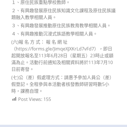
１、原住民族重點學校教師。
２、有興趣發展原住民族知識文化課程及原住民族議
題融入教學相關人員。
３、有興趣發展推動原住民族教育教學相關人員。
４、有興趣推動沉浸式族語教學相關人員。
(六)報 名 方 式： 報 名 網 址
（https://forms.gle/JimqeXJXKrLd7vFd7），即日
起開放報名至113年6月28日（星期五）23時止或額
滿為止。活動行前通知及相關資料將於113年7月10
日前寄發。
(七)公（差）假處理方式：請惠予參加人員公（差）
假登記。全程參與本活動者核發教師研習時數5小
時，課務自理。
Post Views:
155