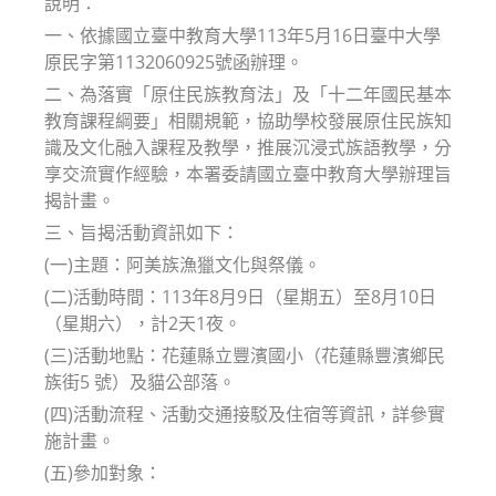
說明：
一、依據國立臺中教育大學113年5月16日臺中大學
原民字第1132060925號函辦理。
二、為落實「原住民族教育法」及「十二年國民基本
教育課程綱要」相關規範，協助學校發展原住民族知
識及文化融入課程及教學，推展沉浸式族語教學，分
享交流實作經驗，本署委請國立臺中教育大學辦理旨
揭計畫。
三、旨揭活動資訊如下：
(一)主題：阿美族漁獵文化與祭儀。
(二)活動時間：113年8月9日（星期五）至8月10日
（星期六），計2天1夜。
(三)活動地點：花蓮縣立豐濱國小（花蓮縣豐濱鄉民
族街5 號）及貓公部落。
(四)活動流程、活動交通接駁及住宿等資訊，詳參實
施計畫。
(五)參加對象：