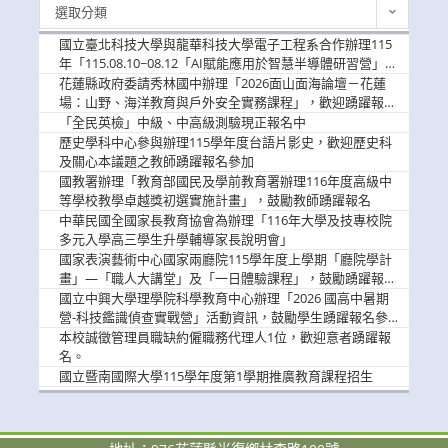
最
選取分類
新
消
國立臺北科技大學與龍華科技大學電子工程系合作辦理115
息
年「115.08.10~08.12「AI賦能應用於智慧半導體研習營」，
歡迎學生踴躍報名參加
花蓮縣政府委請秀林國中辦理「2026面山面海論壇－花蓮
場：山野、海洋教育與戶外安全實務課程」，歡迎踴躍報名
參加
「全民英檢」中級、中高級測驗現正報名中
歷史學科中心參與辦理115學年度台語片影史，歡迎歷史科
及關心本議題之教師踴躍報名參加
國教署辦理「教育部國民及學前教育署辦理116年度高級中
等學校教學卓越獎初選實施計畫」，鼓勵教師踴躍報名
中華民國全國家長教育協會為辦理「116年大學及技專校院
多元入學高三學生升學輔導家長說明會」
國家表演藝術中心國家兩廳院115學年度上學期「廳院學計
畫」—「職人大講堂」及「一日體驗課程」，鼓勵踴躍報名
參與。
國立中興大學理學院科學教育中心辦理「2026 國高中暑期
營-科技鑑識偵查實戰營」活動資訊，鼓勵學生踴躍報名參
加。
本校誠徵管理員職缺約僱職務代理人1位，歡迎意者踴躍報
名。
國立暨南國際大學115學年度第1學期推廣教育課程招生