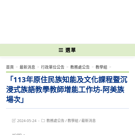
跳
轉
國立光復高級商工職業學校 National Kuangfu Commercial and Industrial
至
Vocational High School
主
要
內
容
選單
首頁
>
最新消息
>
行政單位公告
>
教務處公告
>
教學組
>
「113年原住民族知能及文化課程暨沉
浸式族語教學教師增能工作坊-阿美族
場次」
Post
Post
2024-05-24
教務處公告
/
教學組
/
最新消息
last
category:
modified: