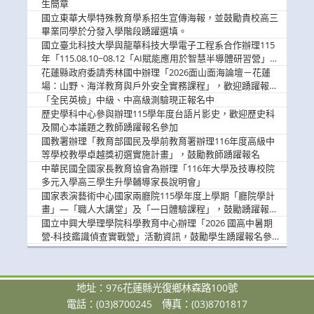
息
生簡章
國立東華大學特殊教育學系招生宣傳海報，並鼓勵貴校高三
畢業同學於分發入學階段踴躍選填。
國立臺北科技大學與龍華科技大學電子工程系合作辦理115
年「115.08.10~08.12「AI賦能應用於智慧半導體研習營」，
歡迎學生踴躍報名參加
花蓮縣政府委請秀林國中辦理「2026面山面海論壇－花蓮
場：山野、海洋教育與戶外安全實務課程」，歡迎踴躍報名
參加
「全民英檢」中級、中高級測驗現正報名中
歷史學科中心參與辦理115學年度台語片影史，歡迎歷史科
及關心本議題之教師踴躍報名參加
國教署辦理「教育部國民及學前教育署辦理116年度高級中
等學校教學卓越獎初選實施計畫」，鼓勵教師踴躍報名
中華民國全國家長教育協會為辦理「116年大學及技專校院
多元入學高三學生升學輔導家長說明會」
國家表演藝術中心國家兩廳院115學年度上學期「廳院學計
畫」—「職人大講堂」及「一日體驗課程」，鼓勵踴躍報名
參與。
國立中興大學理學院科學教育中心辦理「2026 國高中暑期
營-科技鑑識偵查實戰營」活動資訊，鼓勵學生踴躍報名參
加。
地址：976花蓮縣光復鄉林森路100號
電話：(03)8700245
傳真：(03)8701817