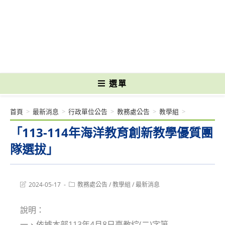
跳
轉
國立光復高級商工職業學校 National Kuangfu Commercial and Industrial
至
Vocational High School
主
要
內
容
選單
首頁
>
最新消息
>
行政單位公告
>
教務處公告
>
教學組
>
「113-114年海洋教育創新教學優質團
隊選拔」
Post
Post
2024-05-17
教務處公告
/
教學組
/
最新消息
last
category:
modified:
說明：
一、依據本部113年4月8日臺教綜(二)字第