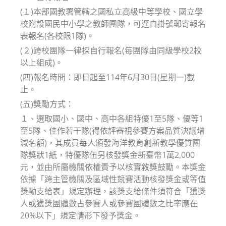
(１)本部國教署管轄之國私立高級中等學校、國立學
校附設國民中小學之教師團隊，可逕自掛號郵寄報名
表報名(各校限1隊)。
(２)跨校團隊一律採自行報名(每團隊由同級學校2校
以上組成)。
(四)報名時間：即日起至114年6月30日(星期一)截
止。
(五)獎勵方式：
１、選取國小、國中、高中各組特優1至5隊、優等1
至5隊、佳作若干隊(得依評審視參賽方案品質決議增
減名額)，其成員每人頒發海洋教育創新教學優質團
隊獎狀1紙，特優隊伍另核發獎金新臺幣1萬2,000
元，並由所屬機關依權責予以核實敘獎鼓勵。本獎金
依據「跨主管機關及區域性競賽活動核發獎金或等值
獎勵支給表」規定辦理，該獎支給條件須符合「獲獎
人或獲獎團體數占參賽人或參賽團體數之比率應在
20%以下」規定情形下發予獎金。