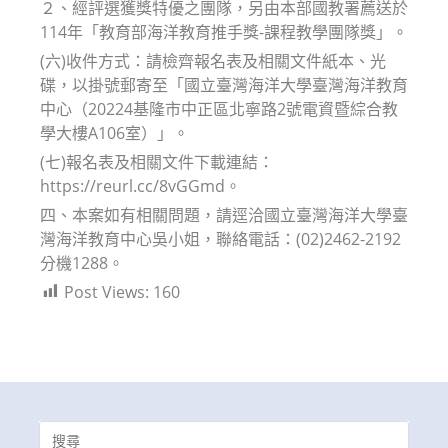
２、經評選獲獎特優之團隊，另由本部國教署薦送於
114年「教育部海洋教育推手獎-課程教學團隊獎」。
(六)收件方式：請檢齊報名表及相關文件紙本、光
碟，以掛號郵寄至「國立臺灣海洋大學臺灣海洋教育
中心（20224基隆市中正區北寧路2號電資暨綜合教
學大樓A106室）」。
(七)報名表及相關文件下載連結：
https://reurl.cc/8vGGmd。
四、本案如有相關問題，請逕洽國立臺灣海洋大學臺
灣海洋教育中心吳小姐，聯絡電話：(02)2462-2192
分機1288。
Post Views:
160
Search
for: