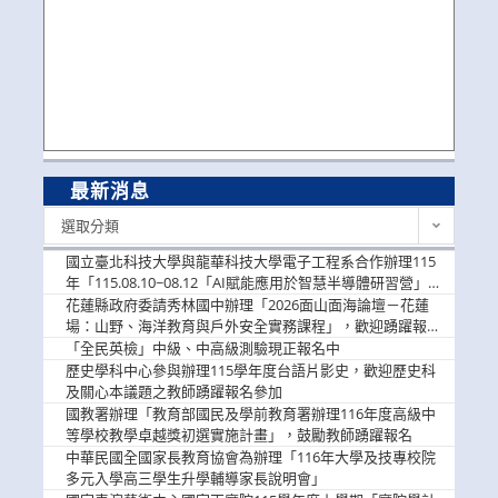
最新消息
最
選取分類
新
消
國立臺北科技大學與龍華科技大學電子工程系合作辦理115
息
年「115.08.10~08.12「AI賦能應用於智慧半導體研習營」，
歡迎學生踴躍報名參加
花蓮縣政府委請秀林國中辦理「2026面山面海論壇－花蓮
場：山野、海洋教育與戶外安全實務課程」，歡迎踴躍報名
參加
「全民英檢」中級、中高級測驗現正報名中
歷史學科中心參與辦理115學年度台語片影史，歡迎歷史科
及關心本議題之教師踴躍報名參加
國教署辦理「教育部國民及學前教育署辦理116年度高級中
等學校教學卓越獎初選實施計畫」，鼓勵教師踴躍報名
中華民國全國家長教育協會為辦理「116年大學及技專校院
多元入學高三學生升學輔導家長說明會」