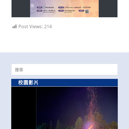
Post Views:
214
Search
for:
校園影片