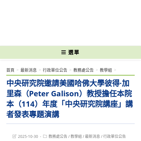
跳
轉
國立光復高級商工職業學校 National Kuangfu Commercial and Industrial
至
Vocational High School
主
要
內
容
選單
首頁
>
最新消息
>
行政單位公告
>
教務處公告
>
教學組
>
中央研究院邀請美國哈佛大學彼得·加
里森（Peter Galison）教授擔任本院
本（114）年度「中央研究院講座」講
者發表專題演講
Post
Post
2025-10-30
教務處公告
/
教學組
/
最新消息
/
行政單位公告
last
category: