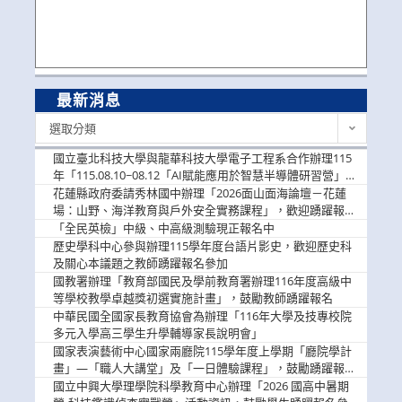
最新消息
最
選取分類
新
消
國立臺北科技大學與龍華科技大學電子工程系合作辦理115
息
年「115.08.10~08.12「AI賦能應用於智慧半導體研習營」，
歡迎學生踴躍報名參加
花蓮縣政府委請秀林國中辦理「2026面山面海論壇－花蓮
場：山野、海洋教育與戶外安全實務課程」，歡迎踴躍報名
參加
「全民英檢」中級、中高級測驗現正報名中
歷史學科中心參與辦理115學年度台語片影史，歡迎歷史科
及關心本議題之教師踴躍報名參加
國教署辦理「教育部國民及學前教育署辦理116年度高級中
等學校教學卓越獎初選實施計畫」，鼓勵教師踴躍報名
中華民國全國家長教育協會為辦理「116年大學及技專校院
多元入學高三學生升學輔導家長說明會」
國家表演藝術中心國家兩廳院115學年度上學期「廳院學計
畫」—「職人大講堂」及「一日體驗課程」，鼓勵踴躍報名
參與。
國立中興大學理學院科學教育中心辦理「2026 國高中暑期