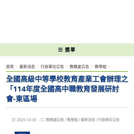
跳
轉
國立光復高級商工職業學校 National Kuangfu Commercial and Industrial
至
Vocational High School
主
要
內
容
選單
首頁
>
最新消息
>
行政單位公告
>
教務處公告
>
教學組
>
全國高級中等學校教育產業工會辦理之
「114年度全國高中職教育發展研討
會-東區場
Post
Post
2025-10-30
教務處公告
/
教學組
/
最新消息
/
行政單位公告
last
category:
modified: