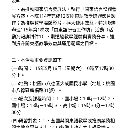
說明：
一、為推動國家語言發展法，執行「國家語言整體發
展方案，本院114年完成12支閩東語教學媒體影片製
作；為推廣教學媒體影片，擴大使用效益，特別規劃
辦理115年第1梯次「閩東語研習工作坊」活動（活
動海報詳附件1），期透過教學經驗與實務分享，達
到提升閩東語教學效益與運用範疇之目標。
二、本活動重要資訊如下：
(一)時間：115年5月16日（星期六）10時至17時30
分止。
(二)地點：桃園市八德區大成國民小學（地址：桃園
市八德區廣福路31號）。
(三)場次及課程時間：１、國小場：10時－12時２、
國中場：13時－15時３、高中場：15時30分－17時
30分
(四)研習對象：１、全國與閩東語教學或推廣業務相
關之教育專業人士：(１)各縣市政府本土語承辦人。