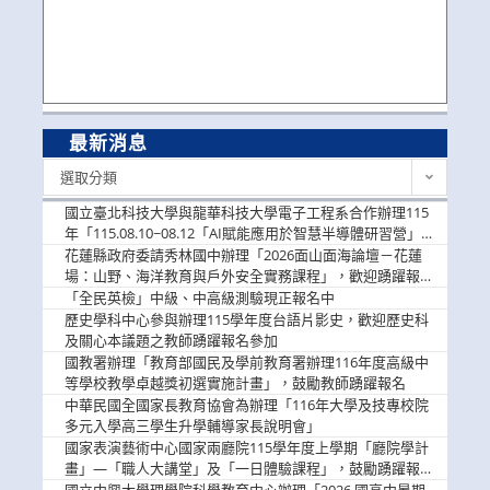
最新消息
最
選取分類
新
消
國立臺北科技大學與龍華科技大學電子工程系合作辦理115
息
年「115.08.10~08.12「AI賦能應用於智慧半導體研習營」，
歡迎學生踴躍報名參加
花蓮縣政府委請秀林國中辦理「2026面山面海論壇－花蓮
場：山野、海洋教育與戶外安全實務課程」，歡迎踴躍報名
參加
「全民英檢」中級、中高級測驗現正報名中
歷史學科中心參與辦理115學年度台語片影史，歡迎歷史科
及關心本議題之教師踴躍報名參加
國教署辦理「教育部國民及學前教育署辦理116年度高級中
等學校教學卓越獎初選實施計畫」，鼓勵教師踴躍報名
中華民國全國家長教育協會為辦理「116年大學及技專校院
多元入學高三學生升學輔導家長說明會」
國家表演藝術中心國家兩廳院115學年度上學期「廳院學計
畫」—「職人大講堂」及「一日體驗課程」，鼓勵踴躍報名
參與。