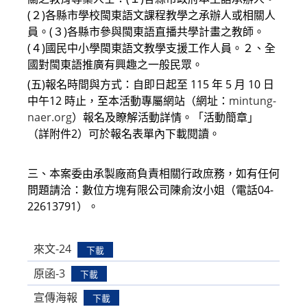
(２)各縣市學校閩東語文課程教學之承辦人或相關人
員。(３)各縣市參與閩東語直播共學計畫之教師。
(４)國民中小學閩東語文教學支援工作人員。２、全
國對閩東語推廣有興趣之一般民眾。
(五)報名時間與方式：自即日起至 115 年 5 月 10 日
中午12 時止，至本活動專屬網站（網址：
mintung-
naer.org
）報名及瞭解活動詳情。「活動簡章」
（詳附件2）可於報名表單內下載閱讀。
三、本案委由承製廠商負責相關行政庶務，如有任何
問題請洽：數位方塊有限公司陳俞汝小姐（電話04-
22613791）。
來文-24
下載
原函-3
下載
宣傳海報
下載