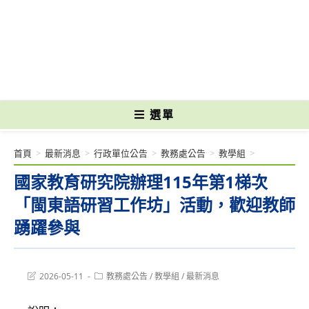
跳
轉
國立光復高級商工職業學校 National Kuangfu Commercial and Industrial
至
Vocational High School
主
要
內
容
選單
首頁
>
最新消息
>
行政單位公告
>
教務處公告
>
教學組
>
國家教育研究院辦理115年第1梯次
「閩東語研習工作坊」活動，歡迎教師
踴躍參與
Post
Post
2026-05-11
教務處公告
/
教學組
/
最新消息
last
category:
modified: