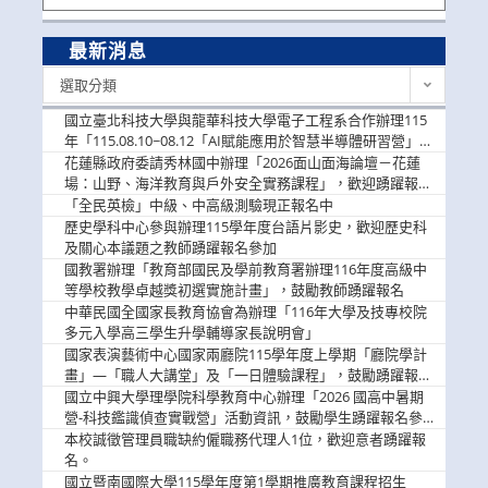
最新消息
最
選取分類
新
消
國立臺北科技大學與龍華科技大學電子工程系合作辦理115
息
年「115.08.10~08.12「AI賦能應用於智慧半導體研習營」，
歡迎學生踴躍報名參加
花蓮縣政府委請秀林國中辦理「2026面山面海論壇－花蓮
場：山野、海洋教育與戶外安全實務課程」，歡迎踴躍報名
參加
「全民英檢」中級、中高級測驗現正報名中
歷史學科中心參與辦理115學年度台語片影史，歡迎歷史科
及關心本議題之教師踴躍報名參加
國教署辦理「教育部國民及學前教育署辦理116年度高級中
等學校教學卓越獎初選實施計畫」，鼓勵教師踴躍報名
中華民國全國家長教育協會為辦理「116年大學及技專校院
多元入學高三學生升學輔導家長說明會」
國家表演藝術中心國家兩廳院115學年度上學期「廳院學計
畫」—「職人大講堂」及「一日體驗課程」，鼓勵踴躍報名
參與。
國立中興大學理學院科學教育中心辦理「2026 國高中暑期
營-科技鑑識偵查實戰營」活動資訊，鼓勵學生踴躍報名參
加。
本校誠徵管理員職缺約僱職務代理人1位，歡迎意者踴躍報
名。
國立暨南國際大學115學年度第1學期推廣教育課程招生