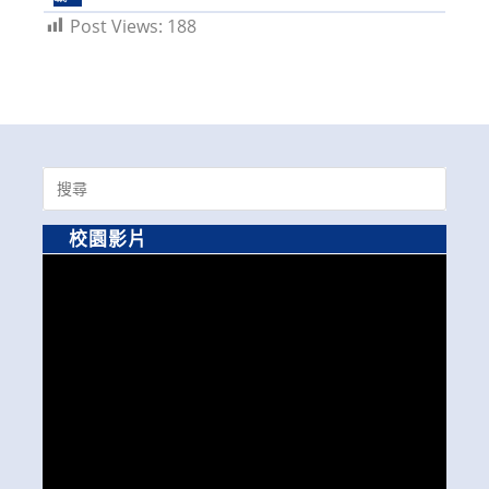
Post Views:
188
Search
for:
校園影片