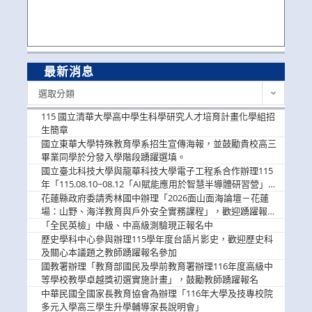
最新消息
最
選取分類
新
消
115 國立清華大學高中學生科學研究人才培育計畫化學組招
息
生簡章
國立東華大學特殊教育學系招生宣傳海報，並鼓勵貴校高三
畢業同學於分發入學階段踴躍選填。
國立臺北科技大學與龍華科技大學電子工程系合作辦理115
年「115.08.10~08.12「AI賦能應用於智慧半導體研習營」，
歡迎學生踴躍報名參加
花蓮縣政府委請秀林國中辦理「2026面山面海論壇－花蓮
場：山野、海洋教育與戶外安全實務課程」，歡迎踴躍報名
參加
「全民英檢」中級、中高級測驗現正報名中
歷史學科中心參與辦理115學年度台語片影史，歡迎歷史科
及關心本議題之教師踴躍報名參加
國教署辦理「教育部國民及學前教育署辦理116年度高級中
等學校教學卓越獎初選實施計畫」，鼓勵教師踴躍報名
中華民國全國家長教育協會為辦理「116年大學及技專校院
多元入學高三學生升學輔導家長說明會」