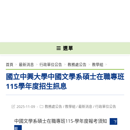
跳
轉
國立光復高級商工職業學校 National Kuangfu Commercial and Industrial
至
Vocational High School
主
要
內
容
選單
首頁
>
最新消息
>
行政單位公告
>
教務處公告
>
教學組
>
國立中興大學中國文學系碩士在職專班
115學年度招生訊息
Post
Post
2025-11-09
教務處公告
/
教學組
/
最新消息
/
行政單位公告
last
category:
modified:
中國文學系碩士在職專班115-學年度報考須知
下
載