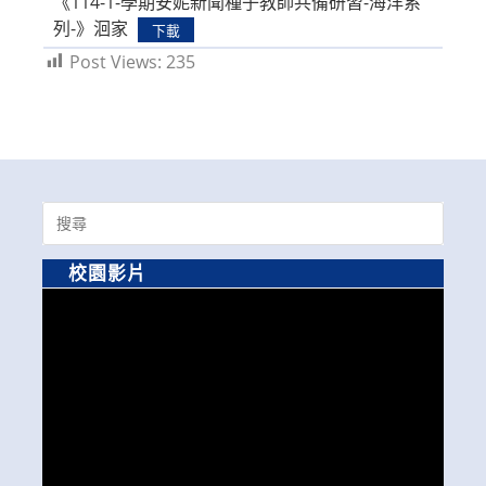
《114-1-學期安妮新聞種子教師共備研習-海洋系
列-》洄家
下載
Post Views:
235
Search
for:
校園影片