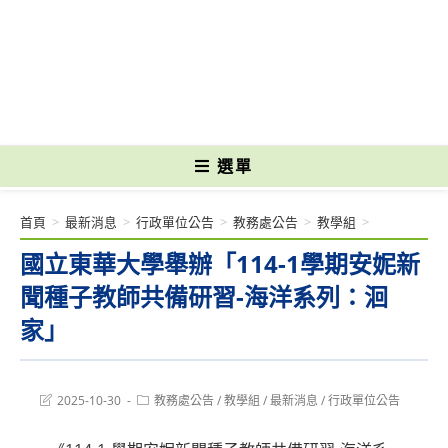
跳
轉
國立光復高級商工職業學校 National Kuangfu Commercial and Industrial
至
Vocational High School
主
要
內
容
選單
首頁
>
最新消息
>
行政單位公告
>
教務處公告
>
教學組
>
國立東華大學舉辦「114-1學期安妮新
聞種子教師共備研習-海洋系列：洄
家」
Post
Post
2025-10-30
教務處公告
/
教學組
/
最新消息
/
行政單位公告
last
category:
modified: