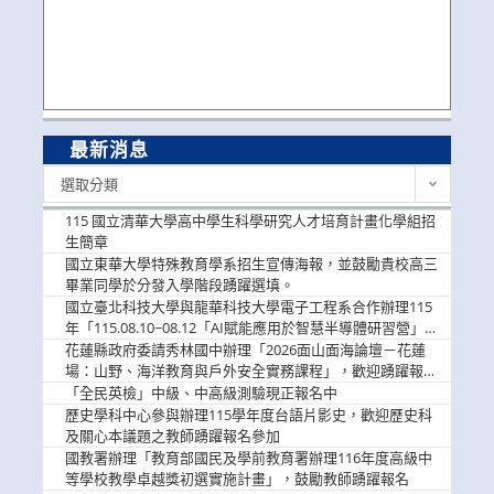
最新消息
最
選取分類
新
消
115 國立清華大學高中學生科學研究人才培育計畫化學組招
息
生簡章
國立東華大學特殊教育學系招生宣傳海報，並鼓勵貴校高三
畢業同學於分發入學階段踴躍選填。
國立臺北科技大學與龍華科技大學電子工程系合作辦理115
年「115.08.10~08.12「AI賦能應用於智慧半導體研習營」，
歡迎學生踴躍報名參加
花蓮縣政府委請秀林國中辦理「2026面山面海論壇－花蓮
場：山野、海洋教育與戶外安全實務課程」，歡迎踴躍報名
參加
「全民英檢」中級、中高級測驗現正報名中
歷史學科中心參與辦理115學年度台語片影史，歡迎歷史科
及關心本議題之教師踴躍報名參加
國教署辦理「教育部國民及學前教育署辦理116年度高級中
等學校教學卓越獎初選實施計畫」，鼓勵教師踴躍報名