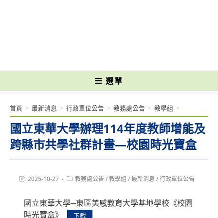
跳
轉
國立光復高級商工職業學校 National Kuangfu Commercial and Industrial
至
Vocational High School
主
要
內
容
選單
首頁
>
最新消息
>
行政單位公告
>
教務處公告
>
教學組
>
國立東華大學辦理114年度教師增能及
跨縣市共學社群計畫—校園時光寶盒
Post
Post
2025-10-27
教務處公告
/
教學組
/
最新消息
/
行政單位公告
last
category:
modified:
國立東華大學─東區美感教育大學基地學校《校園
時光寶盒》
下載