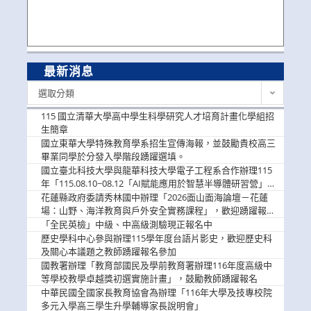
最新消息
最
選取分類
新
消
115 國立清華大學高中學生科學研究人才培育計畫化學組招
息
生簡章
國立東華大學特殊教育學系招生宣傳海報，並鼓勵貴校高三
畢業同學於分發入學階段踴躍選填。
國立臺北科技大學與龍華科技大學電子工程系合作辦理115
年「115.08.10~08.12「AI賦能應用於智慧半導體研習營」，
歡迎學生踴躍報名參加
花蓮縣政府委請秀林國中辦理「2026面山面海論壇－花蓮
場：山野、海洋教育與戶外安全實務課程」，歡迎踴躍報名
參加
「全民英檢」中級、中高級測驗現正報名中
歷史學科中心參與辦理115學年度台語片影史，歡迎歷史科
及關心本議題之教師踴躍報名參加
國教署辦理「教育部國民及學前教育署辦理116年度高級中
等學校教學卓越獎初選實施計畫」，鼓勵教師踴躍報名
中華民國全國家長教育協會為辦理「116年大學及技專校院
多元入學高三學生升學輔導家長說明會」