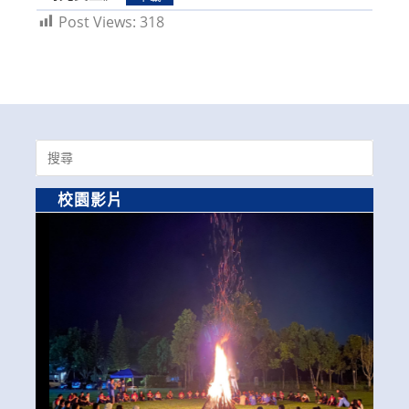
Post Views:
318
Search
for:
校園影片