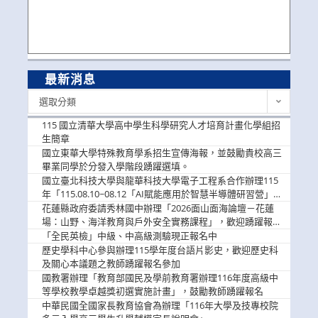
最新消息
最
選取分類
新
消
115 國立清華大學高中學生科學研究人才培育計畫化學組招
息
生簡章
國立東華大學特殊教育學系招生宣傳海報，並鼓勵貴校高三
畢業同學於分發入學階段踴躍選填。
國立臺北科技大學與龍華科技大學電子工程系合作辦理115
年「115.08.10~08.12「AI賦能應用於智慧半導體研習營」，
歡迎學生踴躍報名參加
花蓮縣政府委請秀林國中辦理「2026面山面海論壇－花蓮
場：山野、海洋教育與戶外安全實務課程」，歡迎踴躍報名
參加
「全民英檢」中級、中高級測驗現正報名中
歷史學科中心參與辦理115學年度台語片影史，歡迎歷史科
及關心本議題之教師踴躍報名參加
國教署辦理「教育部國民及學前教育署辦理116年度高級中
等學校教學卓越獎初選實施計畫」，鼓勵教師踴躍報名
中華民國全國家長教育協會為辦理「116年大學及技專校院