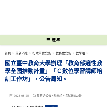
跳
轉
國立光復高級商工職業學校 National Kuangfu Commercial and Industrial
至
Vocational High School
主
要
內
容
選單
首頁
>
最新消息
>
行政單位公告
>
教務處公告
>
教學組
>
國立臺中教育大學辦理「教育部適性教
學全國推動計畫」「Ｃ數位學習講師培
訓工作坊」，公告周知。
Post
Post
2025-08-25
教務處公告
/
教學組
/
行政單位公告
last
category:
modified: