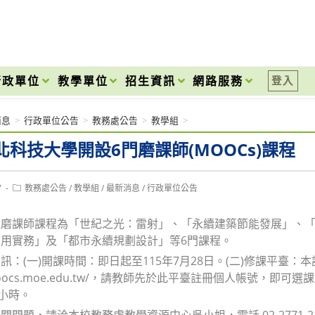
onal High School
行政單位
教學單位
招生資訊
網路服務
登入
消息
>
行政單位公告
>
教務處公告
>
教學組
>
北科技大學開設6門磨課師(MOOCs)課程
Post
7
教務處公告
/
教學組
/
最新消息
/
行政單位公告
category:
之磨課師課程為「世紀之光：雷射」、「永續建築節能發展」、
用實務」及「都市永續規劃設計」等6門課程。
訊：(一)開課時間：即日起至115年7月28日。(二)修課平臺：
//moocs.moe.edu.tw/，請教師先於此平臺註冊個人帳號
6小時。
問題，請洽本校教務處教學資源中心吳小姐，電話 02-2771-2171 分