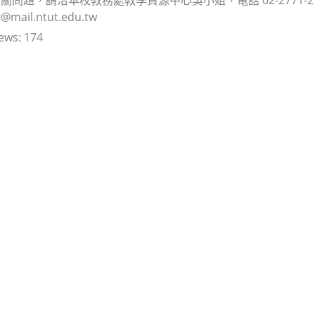
@mail.ntut.edu.tw
ews:
174