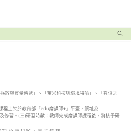
「擴散與質量傳遞」、「奈米科技與環境特論」、「數位之
本課程上架於教育部「edu磨課師+」平臺，網址為
，即可選課及修習。(三)研習時數：教師完成磨課師課程後，將核予研
 機 1186 ， 電 子 信 箱