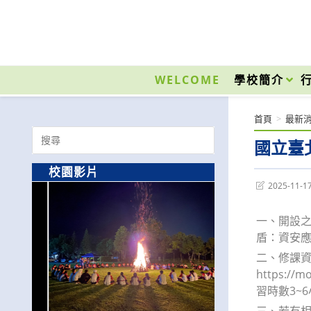
跳
轉
至
國立光復高級商工職業學校 National Kuangfu Commercial and Industrial Vocati
主
要
WELCOME
學校簡介
內
容
首頁
>
最新
Search
國立臺
for:
校園影片
Post
2025-11-1
last
modified:
一、開設
盾：資安應
二、修課資
https:
習時數3~
三、若有相關