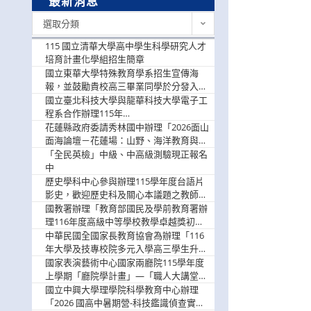
最新消息
最
選取分類
新
消
115 國立清華大學高中學生科學研究人才
息
培育計畫化學組招生簡章
國立東華大學特殊教育學系招生宣傳海
報，並鼓勵貴校高三畢業同學於分發入學
階段踴躍選填。
國立臺北科技大學與龍華科技大學電子工
程系合作辦理115年
「115.08.10~08.12「AI賦能應用於智慧半
花蓮縣政府委請秀林國中辦理「2026面山
導體研習營」，歡迎學生踴躍報名參加
面海論壇－花蓮場：山野、海洋教育與戶
外安全實務課程」，歡迎踴躍報名參加
「全民英檢」中級、中高級測驗現正報名
中
歷史學科中心參與辦理115學年度台語片
影史，歡迎歷史科及關心本議題之教師踴
躍報名參加
國教署辦理「教育部國民及學前教育署辦
理116年度高級中等學校教學卓越獎初選
實施計畫」，鼓勵教師踴躍報名
中華民國全國家長教育協會為辦理「116
年大學及技專校院多元入學高三學生升學
輔導家長說明會」
國家表演藝術中心國家兩廳院115學年度
上學期「廳院學計畫」—「職人大講堂」
及「一日體驗課程」，鼓勵踴躍報名參
國立中興大學理學院科學教育中心辦理
與。
「2026 國高中暑期營-科技鑑識偵查實戰