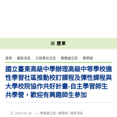
跳
轉
國立光復高級商工職業學校 National Kuangfu Commercial and Industrial
至
Vocational High School
主
要
內
容
選單
首頁
>
最新消息
>
行政單位公告
>
教務處公告
>
教學組
>
國立臺東高級中學辦理高級中等學校適
性學習社區推動校訂課程及彈性課程與
大學校院協作共好計畫-自主學習師生
共學營，歡迎有興趣師生參加
Post
Post
2026-05-28
教務處公告
/
教學組
/
最新消息
last
category: