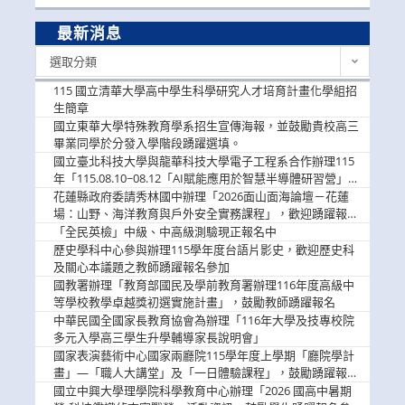
最新消息
最
選取分類
新
消
115 國立清華大學高中學生科學研究人才培育計畫化學組招
息
生簡章
國立東華大學特殊教育學系招生宣傳海報，並鼓勵貴校高三
畢業同學於分發入學階段踴躍選填。
國立臺北科技大學與龍華科技大學電子工程系合作辦理115
年「115.08.10~08.12「AI賦能應用於智慧半導體研習營」，
歡迎學生踴躍報名參加
花蓮縣政府委請秀林國中辦理「2026面山面海論壇－花蓮
場：山野、海洋教育與戶外安全實務課程」，歡迎踴躍報名
參加
「全民英檢」中級、中高級測驗現正報名中
歷史學科中心參與辦理115學年度台語片影史，歡迎歷史科
及關心本議題之教師踴躍報名參加
國教署辦理「教育部國民及學前教育署辦理116年度高級中
等學校教學卓越獎初選實施計畫」，鼓勵教師踴躍報名
中華民國全國家長教育協會為辦理「116年大學及技專校院
多元入學高三學生升學輔導家長說明會」
國家表演藝術中心國家兩廳院115學年度上學期「廳院學計
畫」—「職人大講堂」及「一日體驗課程」，鼓勵踴躍報名
參與。
國立中興大學理學院科學教育中心辦理「2026 國高中暑期