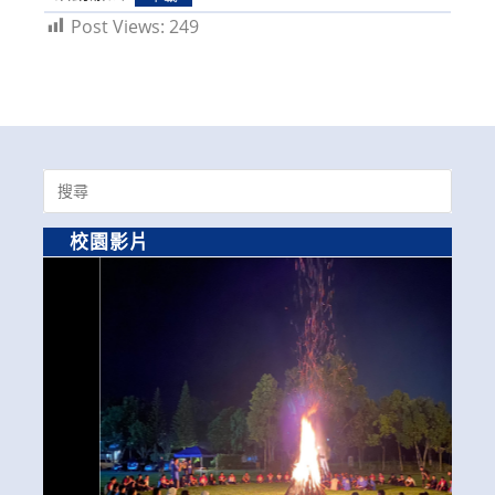
Post Views:
249
Search
for:
校園影片