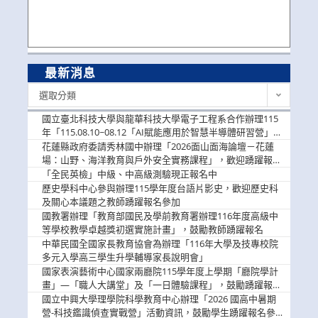
最新消息
最
選取分類
新
消
國立臺北科技大學與龍華科技大學電子工程系合作辦理115
息
年「115.08.10~08.12「AI賦能應用於智慧半導體研習營」，
歡迎學生踴躍報名參加
花蓮縣政府委請秀林國中辦理「2026面山面海論壇－花蓮
場：山野、海洋教育與戶外安全實務課程」，歡迎踴躍報名
參加
「全民英檢」中級、中高級測驗現正報名中
歷史學科中心參與辦理115學年度台語片影史，歡迎歷史科
及關心本議題之教師踴躍報名參加
國教署辦理「教育部國民及學前教育署辦理116年度高級中
等學校教學卓越獎初選實施計畫」，鼓勵教師踴躍報名
中華民國全國家長教育協會為辦理「116年大學及技專校院
多元入學高三學生升學輔導家長說明會」
國家表演藝術中心國家兩廳院115學年度上學期「廳院學計
畫」—「職人大講堂」及「一日體驗課程」，鼓勵踴躍報名
參與。
國立中興大學理學院科學教育中心辦理「2026 國高中暑期
營-科技鑑識偵查實戰營」活動資訊，鼓勵學生踴躍報名參