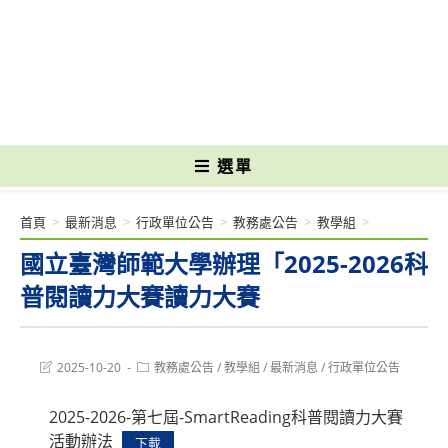
跳
轉
國立光復高級商工職業學校 National Kuangfu Commercial and Industrial
至
Vocational High School
主
要
內
容
選單
首頁
>
最新消息
>
行政單位公告
>
教務處公告
>
教學組
>
國立臺灣師範大學辦理「2025-2026科
普閱讀力大賽讀力大賽
Post
Post
2025-10-20
教務處公告
/
教學組
/
最新消息
/
行政單位公告
last
category:
modified:
2025-2026-第七屆-SmartReading科普閱讀力大賽
活動辦法
下載