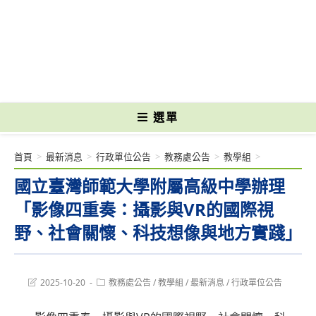
跳
轉
國立光復高級商工職業學校 National Kuangfu Commercial and Industrial
至
Vocational High School
主
要
內
容
選單
首頁
>
最新消息
>
行政單位公告
>
教務處公告
>
教學組
>
國立臺灣師範大學附屬高級中學辦理
「影像四重奏：攝影與VR的國際視
野、社會關懷、科技想像與地方實踐」
Post
Post
2025-10-20
教務處公告
/
教學組
/
最新消息
/
行政單位公告
last
category:
modified: