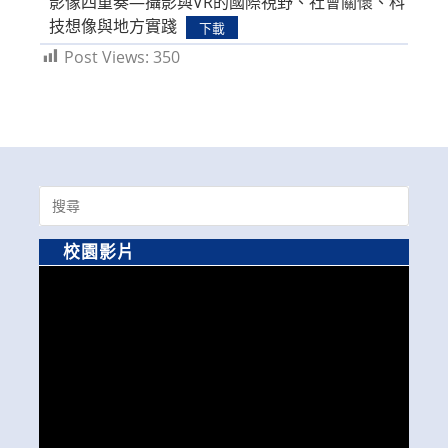
影像四重奏—攝影與VR的國際視野、社會關懷、科
技想像與地方實踐
下載
Post Views:
350
Search
for:
校園影片