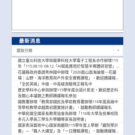
最新消息
最
選取分類
新
消
國立臺北科技大學與龍華科技大學電子工程系合作辦理115
息
年「115.08.10~08.12「AI賦能應用於智慧半導體研習營」，
歡迎學生踴躍報名參加
花蓮縣政府委請秀林國中辦理「2026面山面海論壇－花蓮
場：山野、海洋教育與戶外安全實務課程」，歡迎踴躍報名
參加
「全民英檢」中級、中高級測驗現正報名中
歷史學科中心參與辦理115學年度台語片影史，歡迎歷史科
及關心本議題之教師踴躍報名參加
國教署辦理「教育部國民及學前教育署辦理116年度高級中
等學校教學卓越獎初選實施計畫」，鼓勵教師踴躍報名
中華民國全國家長教育協會為辦理「116年大學及技專校院
多元入學高三學生升學輔導家長說明會」
國家表演藝術中心國家兩廳院115學年度上學期「廳院學計
畫」—「職人大講堂」及「一日體驗課程」，鼓勵踴躍報名