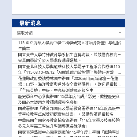
最新消息
最
選取分類
新
消
115 國立清華大學高中學生科學研究人才培育計畫化學組招
息
生簡章
國立東華大學特殊教育學系招生宣傳海報，並鼓勵貴校高三
畢業同學於分發入學階段踴躍選填。
國立臺北科技大學與龍華科技大學電子工程系合作辦理115
年「115.08.10~08.12「AI賦能應用於智慧半導體研習營」，
歡迎學生踴躍報名參加
花蓮縣政府委請秀林國中辦理「2026面山面海論壇－花蓮
場：山野、海洋教育與戶外安全實務課程」，歡迎踴躍報名
參加
「全民英檢」中級、中高級測驗現正報名中
歷史學科中心參與辦理115學年度台語片影史，歡迎歷史科
及關心本議題之教師踴躍報名參加
國教署辦理「教育部國民及學前教育署辦理116年度高級中
等學校教學卓越獎初選實施計畫」，鼓勵教師踴躍報名
中華民國全國家長教育協會為辦理「116年大學及技專校院
多元入學高三學生升學輔導家長說明會」
國家表演藝術中心國家兩廳院115學年度上學期「廳院學計