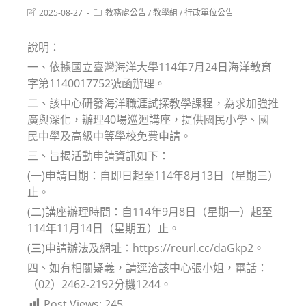
Post
Post
2025-08-27
教務處公告
/
教學組
/
行政單位公告
last
category:
modified:
說明：
一、依據國立臺灣海洋大學114年7月24日海洋教育
字第1140017752號函辦理。
二、該中心研發海洋職涯試探教學課程，為求加強推
廣與深化，辦理40場巡迴講座，提供國民小學、國
民中學及高級中等學校免費申請。
三、旨揭活動申請資訊如下：
(一)申請日期：自即日起至114年8月13日（星期三）
止。
(二)講座辦理時間：自114年9月8日（星期一）起至
114年11月14日（星期五）止。
(三)申請辦法及網址：https://reurl.cc/daGkp2。
四、如有相關疑義，請逕洽該中心張小姐，電話：
（02）2462-2192分機1244。
Post Views:
245