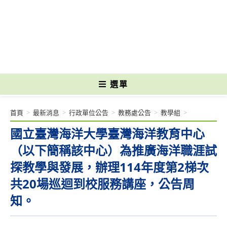
跳
轉
國立光復高級商工職業學校 National Kuangfu Commercial and Industrial
至
Vocational High School
主
要
內
容
選單
首頁
>
最新消息
>
行政單位公告
>
教務處公告
>
教學組
>
國立臺灣海洋大學臺灣海洋教育中心
（以下簡稱該中心）為推廣海洋職涯試
探教學與發展，辦理114年度第2梯次
共20場巡迴到校服務講座，公告周
知。