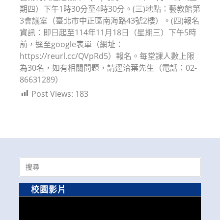
期四）下午1時30分至4時30分。(三)地點：藝教館第
3會議室（臺北市中正區南海路43號2樓）。(四)報名
資訊：即日起至114年11月18日（星期三）下午5時
前，逕至google表單（網址：
https://reurl.cc/QVpRd5）報名。每堂課人數上限
為30名，如有相關問題，請逕洽葉先生（電話：02-
86631289）
Post Views:
183
Search
for:
校園影片