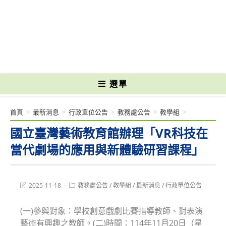
跳
轉
國立光復高級商工職業學校 National Kuangfu Commercial and Industrial
至
Vocational High School
主
要
內
容
選單
首頁
>
最新消息
>
行政單位公告
>
教務處公告
>
教學組
>
國立臺灣藝術教育館辦理「VR科技在
當代劇場的應用與新體驗研習課程」
Post
Post
2025-11-18
教務處公告
/
教學組
/
最新消息
/
行政單位公告
last
category:
modified:
(一)參與對象：學校創意戲劇比賽指導教師、對表演
藝術有興趣之教師。(二)時間：114年11月20日（星