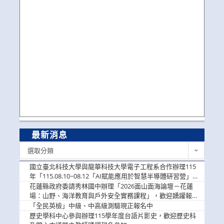
最新消息
最
選取分類
新
消
國立臺北科技大學與龍華科技大學電子工程系合作辦理115
息
年「115.08.10~08.12「AI賦能應用於智慧半導體研習營」，
歡迎學生踴躍報名參加
花蓮縣政府委請秀林國中辦理「2026面山面海論壇－花蓮
場：山野、海洋教育與戶外安全實務課程」，歡迎踴躍報名
參加
「全民英檢」中級、中高級測驗現正報名中
歷史學科中心參與辦理115學年度台語片影史，歡迎歷史科