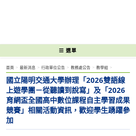
跳
轉
國立光復高級商工職業學校 National Kuangfu Commercial and Industrial
至
Vocational High School
主
要
內
容
選單
首頁
>
最新消息
>
行政單位公告
>
教務處公告
>
教學組
>
國立陽明交通大學辦理「2026雙語線
上遊學團－從聽讀到說寫」及「2026
育網盃全國高中數位課程自主學習成果
競賽」相關活動資訊，歡迎學生踴躍參
加