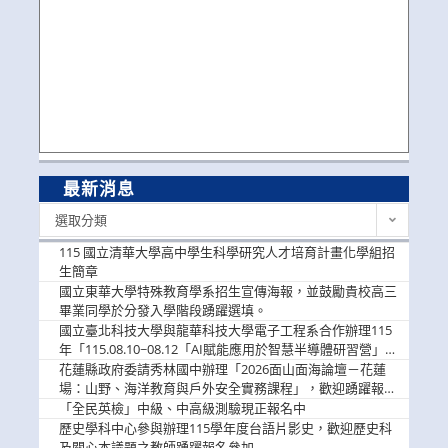
最新消息
最
選取分類
新
消
115 國立清華大學高中學生科學研究人才培育計畫化學組招
息
生簡章
國立東華大學特殊教育學系招生宣傳海報，並鼓勵貴校高三
畢業同學於分發入學階段踴躍選填。
國立臺北科技大學與龍華科技大學電子工程系合作辦理115
年「115.08.10~08.12「AI賦能應用於智慧半導體研習營」，
歡迎學生踴躍報名參加
花蓮縣政府委請秀林國中辦理「2026面山面海論壇－花蓮
場：山野、海洋教育與戶外安全實務課程」，歡迎踴躍報名
參加
「全民英檢」中級、中高級測驗現正報名中
歷史學科中心參與辦理115學年度台語片影史，歡迎歷史科
及關心本議題之教師踴躍報名參加