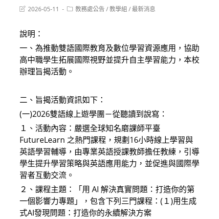
Post
Post
2026-05-11
教務處公告
/
教學組
/
最新消息
last
category:
modified:
說明：
一、為推動雙語國際教育及數位學習資源應用，協助
高中職學生拓展國際視野並提升自主學習能力，本校
辦理旨揭活動。
二、旨揭活動資訊如下：
(一)2026雙語線上遊學團－從聽讀到說寫：
１、活動內容：嚴選全球知名磨課師平臺
FutureLearn 之熱門課程，規劃16小時線上學習與
英語學習輔導，由專業英語授課教師擔任教練，引導
學生提升學習策略與英語應用能力，並促進與國際學
習者互動交流。
２、課程主題：「用 AI 解決真實問題：打造你的第
一個影響力專題」，包含下列三門課程：(１)用生成
式AI發現問題：打造你的永續解決方案