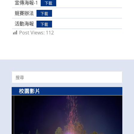
宣傳海報-1
下載
競賽辦法
下載
活動海報
下載
Post Views:
112
Search
for:
校園影片