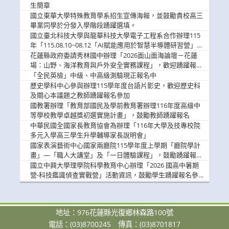
息
生簡章
國立東華大學特殊教育學系招生宣傳海報，並鼓勵貴校高三
畢業同學於分發入學階段踴躍選填。
國立臺北科技大學與龍華科技大學電子工程系合作辦理115
年「115.08.10~08.12「AI賦能應用於智慧半導體研習營」，
歡迎學生踴躍報名參加
花蓮縣政府委請秀林國中辦理「2026面山面海論壇－花蓮
場：山野、海洋教育與戶外安全實務課程」，歡迎踴躍報名
參加
「全民英檢」中級、中高級測驗現正報名中
歷史學科中心參與辦理115學年度台語片影史，歡迎歷史科
及關心本議題之教師踴躍報名參加
國教署辦理「教育部國民及學前教育署辦理116年度高級中
等學校教學卓越獎初選實施計畫」，鼓勵教師踴躍報名
中華民國全國家長教育協會為辦理「116年大學及技專校院
多元入學高三學生升學輔導家長說明會」
國家表演藝術中心國家兩廳院115學年度上學期「廳院學計
畫」—「職人大講堂」及「一日體驗課程」，鼓勵踴躍報名
參與。
國立中興大學理學院科學教育中心辦理「2026 國高中暑期
營-科技鑑識偵查實戰營」活動資訊，鼓勵學生踴躍報名參
加。
地址：976花蓮縣光復鄉林森路100號
電話：(03)8700245
傳真：(03)8701817