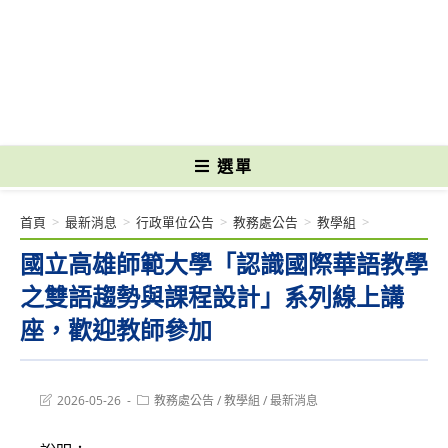
跳
轉
國立光復高級商工職業學校 National Kuangfu Commercial and Industrial
至
Vocational High School
主
要
內
容
選單
首頁
>
最新消息
>
行政單位公告
>
教務處公告
>
教學組
>
國立高雄師範大學「認識國際華語教學
之雙語趨勢與課程設計」系列線上講
座，歡迎教師參加
Post
Post
2026-05-26
教務處公告
/
教學組
/
最新消息
last
category:
modified: