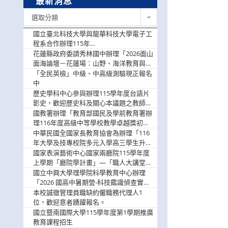
最新消息
最
選取分類
新
消
國立臺北科技大學與龍華科技大學電子工
息
程系合作辦理115年
「115.08.10~08.12「AI賦能應用於智慧半
花蓮縣政府委請秀林國中辦理「2026面山
導體研習營」，歡迎學生踴躍報名參加
面海論壇－花蓮場：山野、海洋教育與戶
外安全實務課程」，歡迎踴躍報名參加
「全民英檢」中級、中高級測驗現正報名
中
歷史學科中心參與辦理115學年度台語片
影史，歡迎歷史科及關心本議題之教師踴
躍報名參加
國教署辦理「教育部國民及學前教育署辦
理116年度高級中等學校教學卓越獎初選
實施計畫」，鼓勵教師踴躍報名
中華民國全國家長教育協會為辦理「116
年大學及技專校院多元入學高三學生升學
輔導家長說明會」
國家表演藝術中心國家兩廳院115學年度
上學期「廳院學計畫」—「職人大講堂」
及「一日體驗課程」，鼓勵踴躍報名參
國立中興大學理學院科學教育中心辦理
與。
「2026 國高中暑期營-科技鑑識偵查實戰
營」活動資訊，鼓勵學生踴躍報名參加。
本校誠徵管理員職缺約僱職務代理人1
位，歡迎意者踴躍報名。
國立暨南國際大學115學年度第1學期推廣
教育課程招生