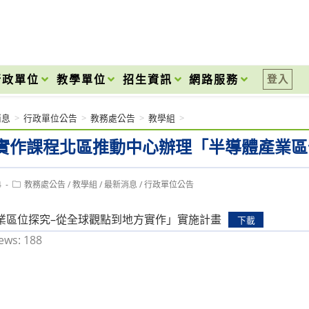
onal High School
行政單位
教學單位
招生資訊
網路服務
登入
消息
>
行政單位公告
>
教務處公告
>
教學組
>
實作課程北區推動中心辦理「半導體產業區
Post
4
教務處公告
/
教學組
/
最新消息
/
行政單位公告
category:
業區位探究–從全球觀點到地方實作」實施計畫
下載
ews:
188