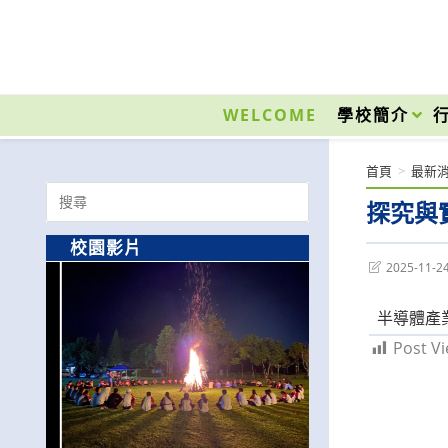
跳
轉
至
國立光復高級商工職業學校 National Kuangfu Commercial and Industrial Vocati
主
要
WELCOME
學校簡介
內
容
首頁
>
最新
Search
探究與
for:
校園影片
Post
2025-11-2
last
modified:
半導體產
Post Vi