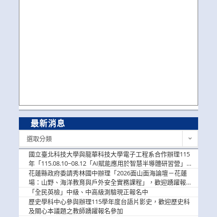
最新消息
最
選取分類
新
消
國立臺北科技大學與龍華科技大學電子工程系合作辦理115
息
年「115.08.10~08.12「AI賦能應用於智慧半導體研習營」，
歡迎學生踴躍報名參加
花蓮縣政府委請秀林國中辦理「2026面山面海論壇－花蓮
場：山野、海洋教育與戶外安全實務課程」，歡迎踴躍報名
參加
「全民英檢」中級、中高級測驗現正報名中
歷史學科中心參與辦理115學年度台語片影史，歡迎歷史科
及關心本議題之教師踴躍報名參加