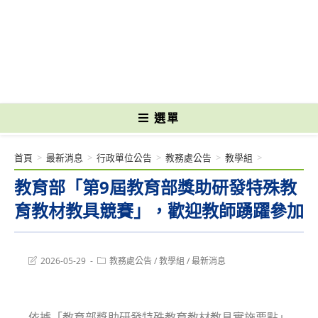
跳
轉
國立光復高級商工職業學校 National Kuangfu Commercial and Industrial
至
Vocational High School
主
要
內
容
選單
首頁
>
最新消息
>
行政單位公告
>
教務處公告
>
教學組
>
教育部「第9屆教育部獎助研發特殊教
育教材教具競賽」，歡迎教師踴躍參加
Post
Post
2026-05-29
教務處公告
/
教學組
/
最新消息
last
category:
modified:
依據「教育部獎助研發特殊教育教材教具實施要點」