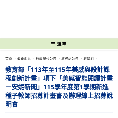
跳
轉
國立光復高級商工職業學校 National Kuangfu Commercial and Industrial
至
Vocational High School
主
要
內
容
選單
首頁
>
最新消息
>
行政單位公告
>
教務處公告
>
教學組
>
教育部「113年至115年美感與設計課
程創新計畫」項下「美感智能閱讀計畫
－安妮新聞」115學年度第1學期新進
種子教師招募計畫書及辦理線上招募說
明會