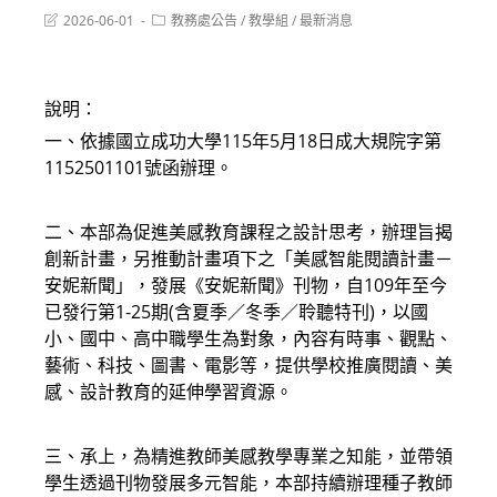
Post
Post
2026-06-01
教務處公告
/
教學組
/
最新消息
last
category:
modified:
說明：
一、依據國立成功大學115年5月18日成大規院字第
1152501101號函辦理。
二、本部為促進美感教育課程之設計思考，辦理旨揭
創新計畫，另推動計畫項下之「美感智能閱讀計畫－
安妮新聞」，發展《安妮新聞》刊物，自109年至今
已發行第1-25期(含夏季／冬季／聆聽特刊)，以國
小、國中、高中職學生為對象，內容有時事、觀點、
藝術、科技、圖書、電影等，提供學校推廣閱讀、美
感、設計教育的延伸學習資源。
三、承上，為精進教師美感教學專業之知能，並帶領
學生透過刊物發展多元智能，本部持續辦理種子教師