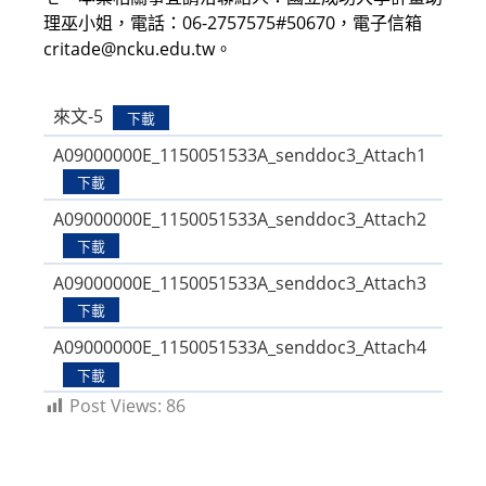
理巫小姐，電話：06-2757575#50670，電子信箱
critade@ncku.edu.tw。
來文-5
下載
A09000000E_1150051533A_senddoc3_Attach1
下載
A09000000E_1150051533A_senddoc3_Attach2
下載
A09000000E_1150051533A_senddoc3_Attach3
下載
A09000000E_1150051533A_senddoc3_Attach4
下載
Post Views:
86