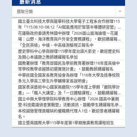
最新消息
最
選取分類
新
消
國立臺北科技大學與龍華科技大學電子工程系合作辦理115
息
年「115.08.10~08.12「AI賦能應用於智慧半導體研習營」，
歡迎學生踴躍報名參加
花蓮縣政府委請秀林國中辦理「2026面山面海論壇－花蓮
場：山野、海洋教育與戶外安全實務課程」，歡迎踴躍報名
參加
「全民英檢」中級、中高級測驗現正報名中
歷史學科中心參與辦理115學年度台語片影史，歡迎歷史科
及關心本議題之教師踴躍報名參加
國教署辦理「教育部國民及學前教育署辦理116年度高級中
等學校教學卓越獎初選實施計畫」，鼓勵教師踴躍報名
中華民國全國家長教育協會為辦理「116年大學及技專校院
多元入學高三學生升學輔導家長說明會」
國家表演藝術中心國家兩廳院115學年度上學期「廳院學計
畫」—「職人大講堂」及「一日體驗課程」，鼓勵踴躍報名
參與。
國立中興大學理學院科學教育中心辦理「2026 國高中暑期
營-科技鑑識偵查實戰營」活動資訊，鼓勵學生踴躍報名參
加。
本校誠徵管理員職缺約僱職務代理人1位，歡迎意者踴躍報
名。
國立暨南國際大學115學年度第1學期推廣教育課程招生