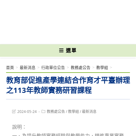
跳
轉
國立光復高級商工職業學校 National Kuangfu Commercial and Industrial
至
Vocational High School
主
要
內
容
選單
首頁
>
最新消息
>
行政單位公告
>
教務處公告
>
教學組
>
教育部促進產學連結合作育才平臺辦理
之113年教師實務研習課程
Post
Post
2024-05-24
教務處公告
/
教學組
/
最新消息
last
category:
modified:
說明：
一、為提升教師實務經驗與教學能力，精進專業實務