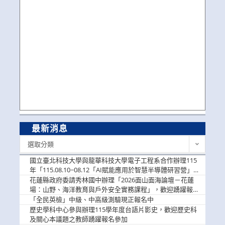
最新消息
最
選取分類
新
消
國立臺北科技大學與龍華科技大學電子工程系合作辦理115
息
年「115.08.10~08.12「AI賦能應用於智慧半導體研習營」，
歡迎學生踴躍報名參加
花蓮縣政府委請秀林國中辦理「2026面山面海論壇－花蓮
場：山野、海洋教育與戶外安全實務課程」，歡迎踴躍報名
參加
「全民英檢」中級、中高級測驗現正報名中
歷史學科中心參與辦理115學年度台語片影史，歡迎歷史科
及關心本議題之教師踴躍報名參加