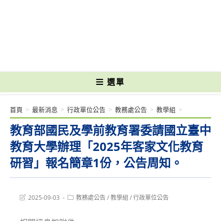
跳
轉
國立光復高級商工職業學校 National Kuangfu Commercial and Industrial
至
Vocational High School
主
要
內
容
選單
首頁
>
最新消息
>
行政單位公告
>
教務處公告
>
教學組
>
教育部國民及學前教育署委請國立臺中
教育大學辦理「2025年客家文化教育
研習」報名簡章1份，公告周知。
Post
Post
2025-09-03
教務處公告
/
教學組
/
行政單位公告
last
category:
modified: