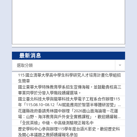
最新消息
最
選取分類
新
消
115 國立清華大學高中學生科學研究人才培育計畫化學組招
息
生簡章
國立東華大學特殊教育學系招生宣傳海報，並鼓勵貴校高三
畢業同學於分發入學階段踴躍選填。
國立臺北科技大學與龍華科技大學電子工程系合作辦理115
年「115.08.10~08.12「AI賦能應用於智慧半導體研習營」，
歡迎學生踴躍報名參加
花蓮縣政府委請秀林國中辦理「2026面山面海論壇－花蓮
場：山野、海洋教育與戶外安全實務課程」，歡迎踴躍報名
參加
「全民英檢」中級、中高級測驗現正報名中
歷史學科中心參與辦理115學年度台語片影史，歡迎歷史科
及關心本議題之教師踴躍報名參加