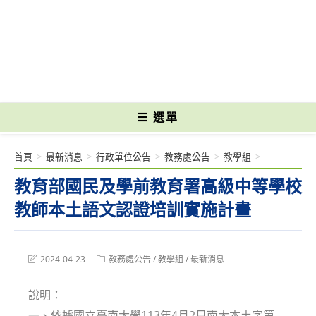
跳
轉
國立光復高級商工職業學校 National Kuangfu Commercial and Industrial
至
Vocational High School
主
要
內
容
選單
首頁
>
最新消息
>
行政單位公告
>
教務處公告
>
教學組
>
教育部國民及學前教育署高級中等學校
教師本土語文認證培訓實施計畫
Post
Post
2024-04-23
教務處公告
/
教學組
/
最新消息
last
category:
modified:
說明：
一、依據國立臺南大學113年4月2日南大本土字第