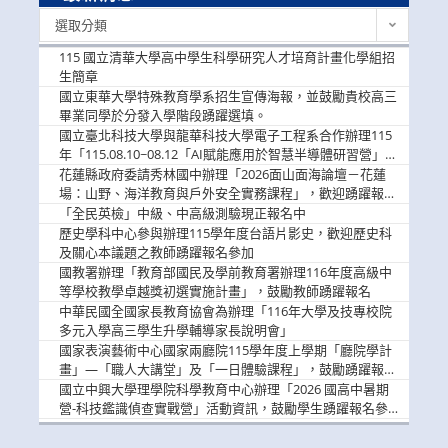
最
選取分類
新
消
115 國立清華大學高中學生科學研究人才培育計畫化學組招
息
生簡章
國立東華大學特殊教育學系招生宣傳海報，並鼓勵貴校高三
畢業同學於分發入學階段踴躍選填。
國立臺北科技大學與龍華科技大學電子工程系合作辦理115
年「115.08.10~08.12「AI賦能應用於智慧半導體研習營」，
歡迎學生踴躍報名參加
花蓮縣政府委請秀林國中辦理「2026面山面海論壇－花蓮
場：山野、海洋教育與戶外安全實務課程」，歡迎踴躍報名
參加
「全民英檢」中級、中高級測驗現正報名中
歷史學科中心參與辦理115學年度台語片影史，歡迎歷史科
及關心本議題之教師踴躍報名參加
國教署辦理「教育部國民及學前教育署辦理116年度高級中
等學校教學卓越獎初選實施計畫」，鼓勵教師踴躍報名
中華民國全國家長教育協會為辦理「116年大學及技專校院
多元入學高三學生升學輔導家長說明會」
國家表演藝術中心國家兩廳院115學年度上學期「廳院學計
畫」—「職人大講堂」及「一日體驗課程」，鼓勵踴躍報名
參與。
國立中興大學理學院科學教育中心辦理「2026 國高中暑期
營-科技鑑識偵查實戰營」活動資訊，鼓勵學生踴躍報名參
加。