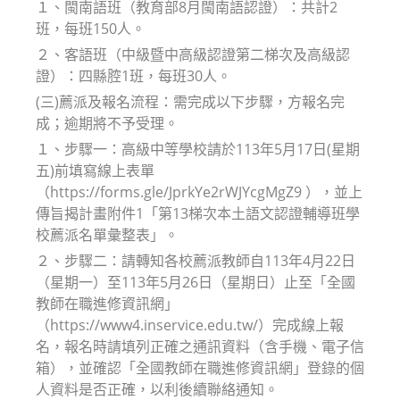
１、閩南語班（教育部8月閩南語認證）：共計2
班，每班150人。
２、客語班（中級暨中高級認證第二梯次及高級認
證）：四縣腔1班，每班30人。
(三)薦派及報名流程：需完成以下步驟，方報名完
成；逾期將不予受理。
１、步驟一：高級中等學校請於113年5月17日(星期
五)前填寫線上表單
（https://forms.gle/JprkYe2rWJYcgMgZ9 ），並上
傳旨揭計畫附件1「第13梯次本土語文認證輔導班學
校薦派名單彙整表」。
２、步驟二：請轉知各校薦派教師自113年4月22日
（星期一）至113年5月26日（星期日）止至「全國
教師在職進修資訊網」
（https://www4.inservice.edu.tw/）完成線上報
名，報名時請填列正確之通訊資料（含手機、電子信
箱），並確認「全國教師在職進修資訊網」登錄的個
人資料是否正確，以利後續聯絡通知。