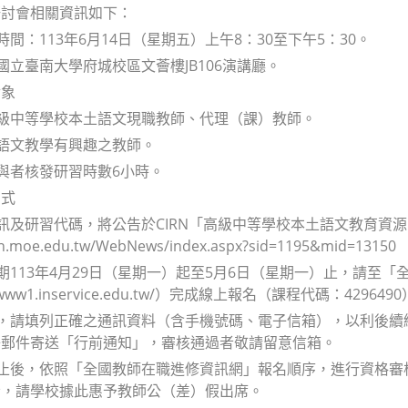
研討會相關資訊如下：
時間：113年6月14日（星期五）上午8：30至下午5：30。
：國立臺南大學府城校區文薈樓JB106演講廳。
對象
高級中等學校本土語文現職教師、代理（課）教師。
土語文教學有興趣之教師。
參與者核發研習時數6小時。
方式
資訊及研習代碼，將公告於CIRN「高級中等學校本土語文教育
irn.moe.edu.tw/WebNews/index.aspx?sid=1195&mid=13150
日期113年4月29日（星期一）起至5月6日（星期一）止，請至
://www1.inservice.edu.tw/）完成線上報名（課程代碼：
時，請填列正確之通訊資料（含手機號碼、電子信箱），以利後
子郵件寄送「行前通知」，審核通過者敬請留意信箱。
截止後，依照「全國教師在職進修資訊網」報名順序，進行資格
者，請學校據此惠予教師公（差）假出席。