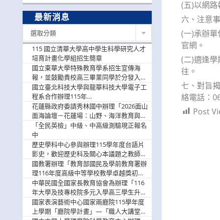
(五)以網
最新消息
六、注意
最
(一)承辦
選取分類
新
官網。
消
115 國立清華大學高中學生科學研究人才
息
培育計畫化學組招生簡章
(二)適逢
國立東華大學特殊教育學系招生宣傳海
往。
報，並鼓勵貴校高三畢業同學於分發入學
七、對旨揭
階段踴躍選填。
國立臺北科技大學與龍華科技大學電子工
程系合作辦理115年
絡電話：06-
「115.08.10~08.12「AI賦能應用於智慧半
花蓮縣政府委請秀林國中辦理「2026面山
Post Vi
導體研習營」，歡迎學生踴躍報名參加
面海論壇－花蓮場：山野、海洋教育與戶
外安全實務課程」，歡迎踴躍報名參加
「全民英檢」中級、中高級測驗現正報名
中
歷史學科中心參與辦理115學年度台語片
影史，歡迎歷史科及關心本議題之教師踴
躍報名參加
國教署辦理「教育部國民及學前教育署辦
理116年度高級中等學校教學卓越獎初選
實施計畫」，鼓勵教師踴躍報名
中華民國全國家長教育協會為辦理「116
年大學及技專校院多元入學高三學生升學
輔導家長說明會」
國家表演藝術中心國家兩廳院115學年度
上學期「廳院學計畫」—「職人大講堂」