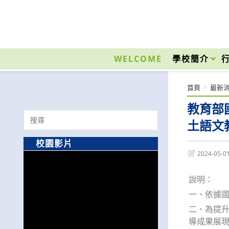
跳
轉
至
國立光復高級商工職業學校 National Kuangfu Commercial and Industrial Vocati
主
要
WELCOME
學校簡介
內
容
首頁
>
最新
教育部
Search
土語文
for:
校園影片
Post
2024-05-0
last
modified:
說明：
一、依據國立
二、為提
導成果展現