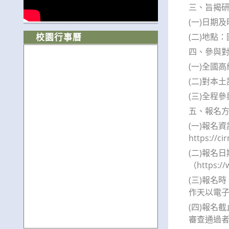
三、旨揭
(一)日期及
(二)地點
校園行事曆
四、參與
(一)全國
(二)對本
(三)全程
五、報名
(一)報名
https://c
(二)報名
（https
(三)報名
作天以電
(四)報名
審查通過