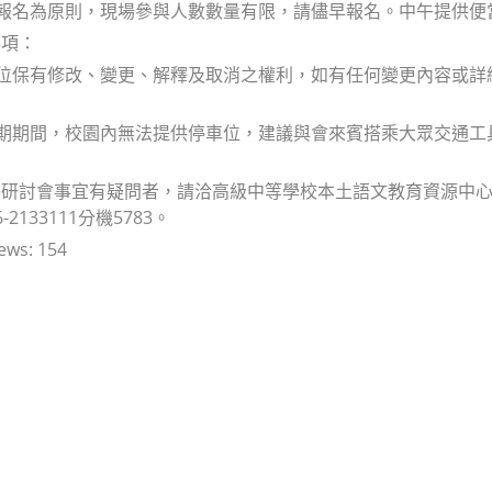
路報名為原則，現場參與人數數量有限，請儘早報名。中午提供
事項：
單位保有修改、變更、解釋及取消之權利，如有任何變更內容或
學期期間，校園內無法提供停車位，建議與會來賓搭乘大眾交通
研討會事宜有疑問者，請洽高級中等學校本土語文教育資源中心助理廖小姐，
2133111分機5783。
ews:
154