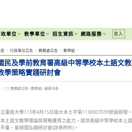
onal High School
行政單位
教學單位
招生資訊
網路服務
登入
消息
>
行政單位公告
>
教務處公告
>
教學組
>
國民及學前教育署高級中等學校本土語文教
教學策略實踐研討會
Post
1
教務處公告
/
教學組
/
最新消息
category:
臺南大學113年4月15日南大本土字第1130007039號函辦理
升本土語文教學理論與策略運用之能力，提供高級中等學校本土
平臺，爰辦理旨揭研討會(詳參附件)。