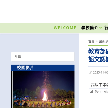
跳
轉
至
國立光復高級商工職業學校 National Kuangfu Commercial and Industrial Vocati
主
要
WELCOME
學校簡介
內
容
首頁
>
最新
教育部
Search
語文認
for:
校園影片
Post
2025-11-0
last
modified:
高級中等
Post Vi