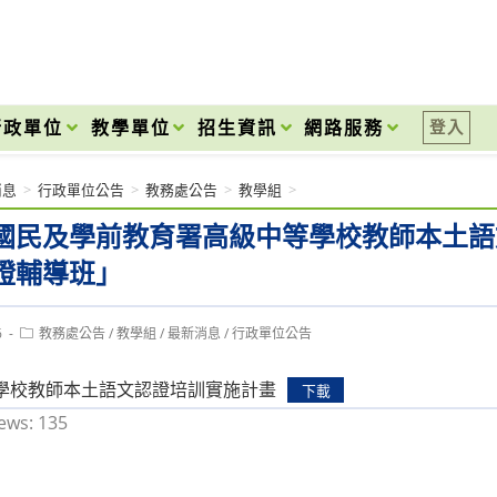
onal High School
行政單位
教學單位
招生資訊
網路服務
登入
消息
>
行政單位公告
>
教務處公告
>
教學組
>
國民及學前教育署高級中等學校教師本土語
證輔導班」
Post
6
教務處公告
/
教學組
/
最新消息
/
行政單位公告
category:
學校教師本土語文認證培訓實施計畫
下載
ews:
135