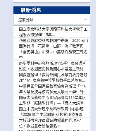
最新消息
最
選取分類
新
消
國立臺北科技大學與龍華科技大學電子工
息
程系合作辦理115年
「115.08.10~08.12「AI賦能應用於智慧半
花蓮縣政府委請秀林國中辦理「2026面山
導體研習營」，歡迎學生踴躍報名參加
面海論壇－花蓮場：山野、海洋教育與戶
外安全實務課程」，歡迎踴躍報名參加
「全民英檢」中級、中高級測驗現正報名
中
歷史學科中心參與辦理115學年度台語片
影史，歡迎歷史科及關心本議題之教師踴
躍報名參加
國教署辦理「教育部國民及學前教育署辦
理116年度高級中等學校教學卓越獎初選
實施計畫」，鼓勵教師踴躍報名
中華民國全國家長教育協會為辦理「116
年大學及技專校院多元入學高三學生升學
輔導家長說明會」
國家表演藝術中心國家兩廳院115學年度
上學期「廳院學計畫」—「職人大講堂」
及「一日體驗課程」，鼓勵踴躍報名參
國立中興大學理學院科學教育中心辦理
與。
「2026 國高中暑期營-科技鑑識偵查實戰
營」活動資訊，鼓勵學生踴躍報名參加。
本校誠徵管理員職缺約僱職務代理人1
位，歡迎意者踴躍報名。