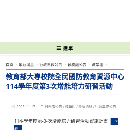
跳
轉
國立光復高級商工職業學校 National Kuangfu Commercial and Industrial
至
Vocational High School
主
要
內
容
選單
首頁
>
最新消息
>
行政單位公告
>
教務處公告
>
教學組
>
教育部大專校院全民國防教育資源中心
114學年度第3次增能培力研習活動
Post
Post
2025-11-17
教務處公告
/
教學組
/
最新消息
/
行政單位公告
last
category:
modified:
114-學年度第-3-次增能培力研習活動實施計畫
下
載