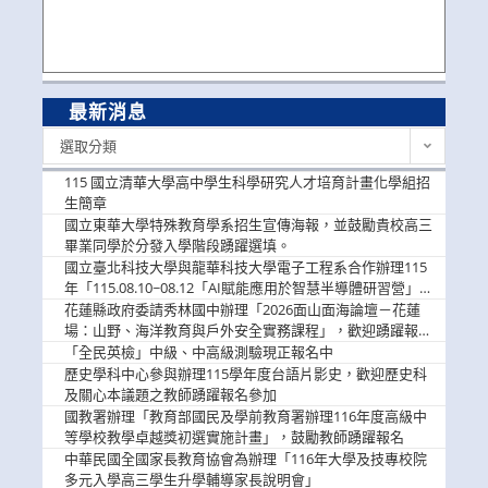
最新消息
最
選取分類
新
消
115 國立清華大學高中學生科學研究人才培育計畫化學組招
息
生簡章
國立東華大學特殊教育學系招生宣傳海報，並鼓勵貴校高三
畢業同學於分發入學階段踴躍選填。
國立臺北科技大學與龍華科技大學電子工程系合作辦理115
年「115.08.10~08.12「AI賦能應用於智慧半導體研習營」，
歡迎學生踴躍報名參加
花蓮縣政府委請秀林國中辦理「2026面山面海論壇－花蓮
場：山野、海洋教育與戶外安全實務課程」，歡迎踴躍報名
參加
「全民英檢」中級、中高級測驗現正報名中
歷史學科中心參與辦理115學年度台語片影史，歡迎歷史科
及關心本議題之教師踴躍報名參加
國教署辦理「教育部國民及學前教育署辦理116年度高級中
等學校教學卓越獎初選實施計畫」，鼓勵教師踴躍報名
中華民國全國家長教育協會為辦理「116年大學及技專校院
多元入學高三學生升學輔導家長說明會」