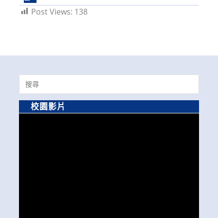
Post Views:
138
Search
for:
校園影片