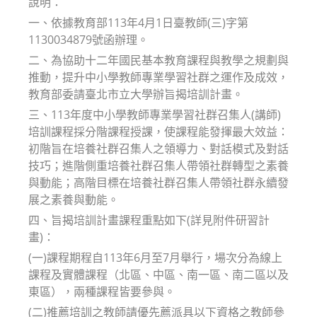
說明：
一、依據教育部113年4月1日臺教師(三)字第
1130034879號函辦理。
二、為協助十二年國民基本教育課程與教學之規劃與
推動，提升中小學教師專業學習社群之運作及成效，
教育部委請臺北市立大學辦旨揭培訓計畫。
三、113年度中小學教師專業學習社群召集人(講師)
培訓課程採分階課程授課，使課程能發揮最大效益：
初階旨在培養社群召集人之領導力、對話模式及對話
技巧；進階側重培養社群召集人帶領社群轉型之素養
與動能；高階目標在培養社群召集人帶領社群永續發
展之素養與動能。
四、旨揭培訓計畫課程重點如下(詳見附件研習計
畫)：
(一)課程期程自113年6月至7月舉行，場次分為線上
課程及實體課程（北區、中區、南一區、南二區以及
東區），兩種課程皆要參與。
(二)推薦培訓之教師請優先薦派具以下資格之教師參