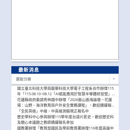
最新消息
最
選取分類
新
消
國立臺北科技大學與龍華科技大學電子工程系合作辦理115
息
年「115.08.10~08.12「AI賦能應用於智慧半導體研習營」，
歡迎學生踴躍報名參加
花蓮縣政府委請秀林國中辦理「2026面山面海論壇－花蓮
場：山野、海洋教育與戶外安全實務課程」，歡迎踴躍報名
參加
「全民英檢」中級、中高級測驗現正報名中
歷史學科中心參與辦理115學年度台語片影史，歡迎歷史科
及關心本議題之教師踴躍報名參加
國教署辦理「教育部國民及學前教育署辦理116年度高級中