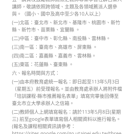
講師，敬請依照跨領域、主題及各領域薦派人選參
與。（國小、國中及高中至少各10人以上）
(一)北區：臺北市、新北市、基隆市、桃園市、新竹
縣、新竹市、苗栗縣、宜蘭縣 。
(二)中區：臺中市、彰化縣、南投縣、雲林縣。
(三)南一區：臺南市、高雄市、屏東縣 。
(四)南二區：嘉義縣、嘉義市、雲林縣。
(五)東區：花蓮縣、臺東縣 。
六、報名時間與方式：
(一)由本府教育處統一報名：即日起至113年5月3日
（星期五）前受理報名。並由教育處承辦人將附件檔
「培訓課程-縣市推薦報名表單」填寫完畢後回傳至
臺北市立大學承辦人之信箱。
(二)教師個人上網填寫報名：請於113年5月8日(星期
三) 前至google表單填寫個人相關資料以進行報名。
(報名及課程相關資訊請參考：
https://sites.google.com/go.utaipei.edu.tw/three