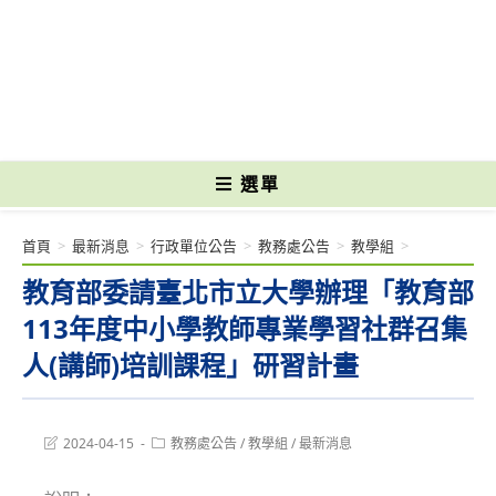
跳
轉
國立光復高級商工職業學校 National Kuangfu Commercial and Industrial
至
Vocational High School
主
要
內
容
選單
首頁
>
最新消息
>
行政單位公告
>
教務處公告
>
教學組
>
教育部委請臺北市立大學辦理「教育部
113年度中小學教師專業學習社群召集
人(講師)培訓課程」研習計畫
Post
Post
2024-04-15
教務處公告
/
教學組
/
最新消息
last
category:
modified: