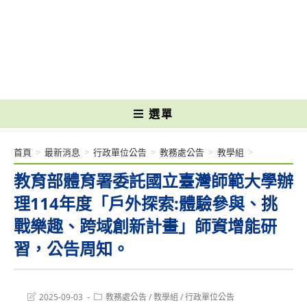
跳
轉
國立光復高級商工職業學校 National Kuangfu Commercial and Industrial
至
Vocational High School
主
要
內
容
選單
首頁
>
最新消息
>
行政單位公告
>
教務處公告
>
教學組
>
教育部體育署委託國立臺灣師範大學辦
理114年度「戶外探索:體驗參與、挑
戰樂趣、跨域創新計畫」師資增能研
習，公告周知。
Post
Post
2025-09-03
教務處公告
/
教學組
/
行政單位公告
last
category: