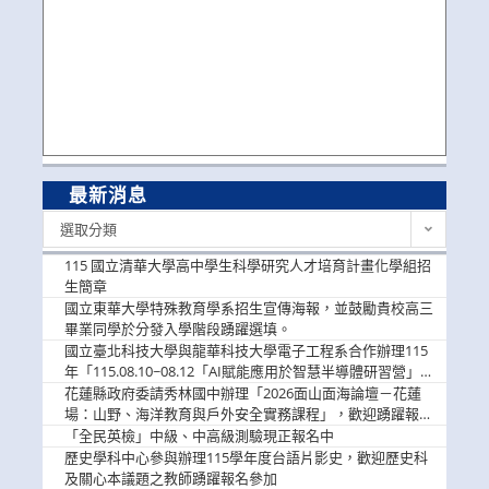
最新消息
最
選取分類
新
消
115 國立清華大學高中學生科學研究人才培育計畫化學組招
息
生簡章
國立東華大學特殊教育學系招生宣傳海報，並鼓勵貴校高三
畢業同學於分發入學階段踴躍選填。
國立臺北科技大學與龍華科技大學電子工程系合作辦理115
年「115.08.10~08.12「AI賦能應用於智慧半導體研習營」，
歡迎學生踴躍報名參加
花蓮縣政府委請秀林國中辦理「2026面山面海論壇－花蓮
場：山野、海洋教育與戶外安全實務課程」，歡迎踴躍報名
參加
「全民英檢」中級、中高級測驗現正報名中
歷史學科中心參與辦理115學年度台語片影史，歡迎歷史科
及關心本議題之教師踴躍報名參加