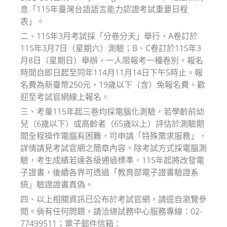
息「115年臺灣台語語言能力認證考試重要日程
表」。
二、115年3月考試採「分卷分天」舉行，A卷訂於
115年3月7日（星期六）測驗；B、C卷訂於115年3
月8日（星期日）舉辦，一人限報考一種卷別。報名
時間自即日起至同年114月11月14日下午5時止。報
名費為新臺幣250元，19歲以下（含）免報名費。歡
迎至考試官網線上報名。
三、考量115年起三卷均採電腦化測驗，若學齡前幼
兒（6歲以下）或高齡者（65歲以上）評估於測驗期
間全程操作電腦有困難，可申請「特殊需求服務」，
詳情請見考試官網之簡章內容。除考試方式採電腦測
驗，考生成績若達各級通過標準，115年起將改發電
子證書，後續各界可透過「教育部電子證書驗證系
統」驗證證書真偽。
四、以上相關資訊已公布於考試官網，請逕自瀏覽參
閱。倘有任何問題，請洽總試務中心服務專線：02-
77499511；電子郵件信箱：