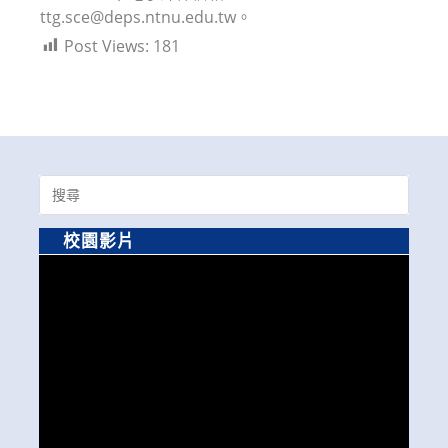
ttg.sce@deps.ntnu.edu.tw。
Post Views:
181
Search
for:
校園影片