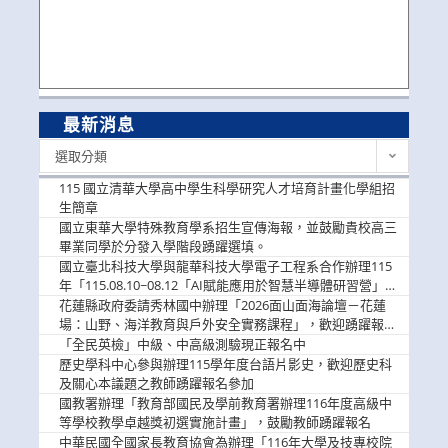
最新消息
最
選取分類
新
消
115 國立清華大學高中學生科學研究人才培育計畫化學組招
息
生簡章
國立東華大學特殊教育學系招生宣傳海報，並鼓勵貴校高三
畢業同學於分發入學階段踴躍選填。
國立臺北科技大學與龍華科技大學電子工程系合作辦理115
年「115.08.10~08.12「AI賦能應用於智慧半導體研習營」，
歡迎學生踴躍報名參加
花蓮縣政府委請秀林國中辦理「2026面山面海論壇－花蓮
場：山野、海洋教育與戶外安全實務課程」，歡迎踴躍報名
參加
「全民英檢」中級、中高級測驗現正報名中
歷史學科中心參與辦理115學年度台語片影史，歡迎歷史科
及關心本議題之教師踴躍報名參加
國教署辦理「教育部國民及學前教育署辦理116年度高級中
等學校教學卓越獎初選實施計畫」，鼓勵教師踴躍報名
中華民國全國家長教育協會為辦理「116年大學及技專校院