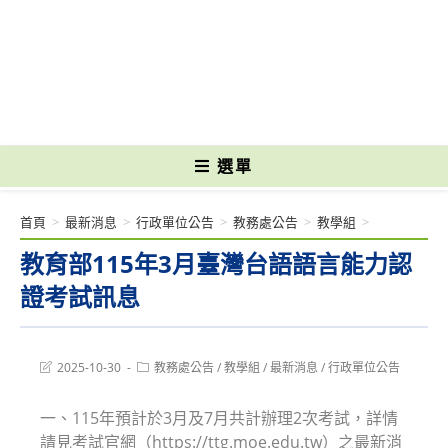
跳
轉
國立光復高級商工職業學校 National Kuangfu Commercial and Industrial
至
Vocational High School
主
要
內
容
選單
首頁
>
最新消息
>
行政單位公告
>
教務處公告
>
教學組
>
教育部115年3月臺灣台語語言能力認
證考試訊息
Post
Post
2025-10-30
教務處公告
/
教學組
/
最新消息
/
行政單位公告
last
category:
modified:
一、115年預計於3月及7月共計辦理2次考試，詳情
請見考試官網（https://ttg.moe.edu.tw）之最新消