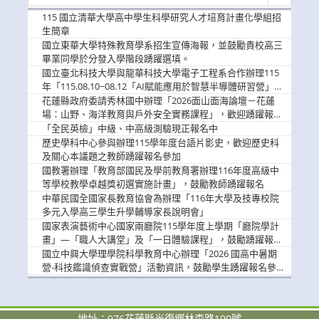
新
消
115 國立清華大學高中學生科學研究人才培育計畫化學組招
息
生簡章
國立東華大學特殊教育學系招生宣傳海報，並鼓勵貴校高三
畢業同學於分發入學階段踴躍選填。
國立臺北科技大學與龍華科技大學電子工程系合作辦理115
年「115.08.10~08.12「AI賦能應用於智慧半導體研習營」，
歡迎學生踴躍報名參加
花蓮縣政府委請秀林國中辦理「2026面山面海論壇－花蓮
場：山野、海洋教育與戶外安全實務課程」，歡迎踴躍報名
參加
「全民英檢」中級、中高級測驗現正報名中
歷史學科中心參與辦理115學年度台語片影史，歡迎歷史科
及關心本議題之教師踴躍報名參加
國教署辦理「教育部國民及學前教育署辦理116年度高級中
等學校教學卓越獎初選實施計畫」，鼓勵教師踴躍報名
中華民國全國家長教育協會為辦理「116年大學及技專校院
多元入學高三學生升學輔導家長說明會」
國家表演藝術中心國家兩廳院115學年度上學期「廳院學計
畫」—「職人大講堂」及「一日體驗課程」，鼓勵踴躍報名
參與。
國立中興大學理學院科學教育中心辦理「2026 國高中暑期
營-科技鑑識偵查實戰營」活動資訊，鼓勵學生踴躍報名參
加。
地址：976花蓮縣光復鄉林森路100號