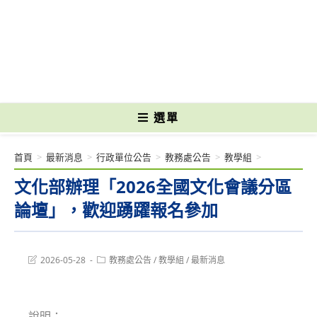
跳
轉
國立光復高級商工職業學校 National Kuangfu Commercial and Industrial
至
Vocational High School
主
要
內
容
選單
首頁
>
最新消息
>
行政單位公告
>
教務處公告
>
教學組
>
文化部辦理「2026全國文化會議分區
論壇」，歡迎踴躍報名參加
Post
Post
2026-05-28
教務處公告
/
教學組
/
最新消息
last
category:
modified:
說明：