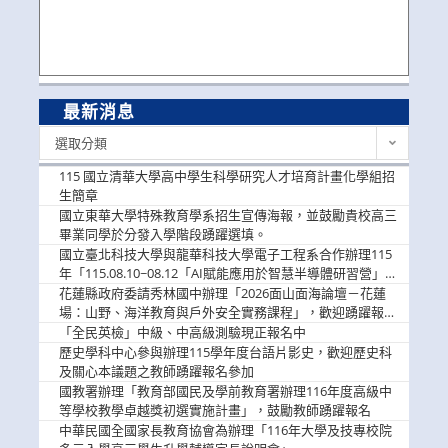
最新消息
最
選取分類
新
消
115 國立清華大學高中學生科學研究人才培育計畫化學組招
息
生簡章
國立東華大學特殊教育學系招生宣傳海報，並鼓勵貴校高三
畢業同學於分發入學階段踴躍選填。
國立臺北科技大學與龍華科技大學電子工程系合作辦理115
年「115.08.10~08.12「AI賦能應用於智慧半導體研習營」，
歡迎學生踴躍報名參加
花蓮縣政府委請秀林國中辦理「2026面山面海論壇－花蓮
場：山野、海洋教育與戶外安全實務課程」，歡迎踴躍報名
參加
「全民英檢」中級、中高級測驗現正報名中
歷史學科中心參與辦理115學年度台語片影史，歡迎歷史科
及關心本議題之教師踴躍報名參加
國教署辦理「教育部國民及學前教育署辦理116年度高級中
等學校教學卓越獎初選實施計畫」，鼓勵教師踴躍報名
中華民國全國家長教育協會為辦理「116年大學及技專校院