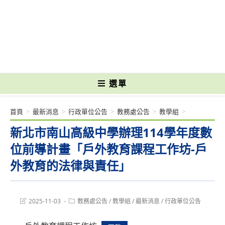
跳
轉
國立光復高級商工職業學校 National Kuangfu Commercial and Industrial
至
Vocational High School
主
要
內
容
選單
首頁
>
最新消息
>
行政單位公告
>
教務處公告
>
教學組
>
新北市南山高級中學辦理114學年度數
位前導計畫「戶外教育課程工作坊-戶
外教育的法律與責任」
Post
Post
2025-11-03
教務處公告
/
教學組
/
最新消息
/
行政單位公告
last
category:
modified: