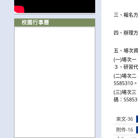
三、報名
校園行事曆
四、辦理方
五、場次
(一)場次
３、研習代
(二)場次
558531
(三)場次
碼：558
來文-36
附件-16