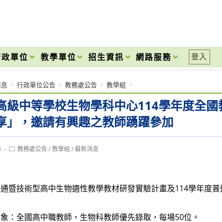
onal High School
行政單位
教學單位
招生資訊
網路服務
登入
消息
>
行政單位公告
>
教務處公告
>
教學組
>
高級中等學校生物學科中心114學年度全
享」，邀請有興趣之教師踴躍參加
Post
8
教務處公告
/
教學組
/
最新消息
category:
通暨技術型高中生物適性教學教材研發實驗計畫及114學年度
象：全國高中職教師，生物科教師優先錄取，每場50位。