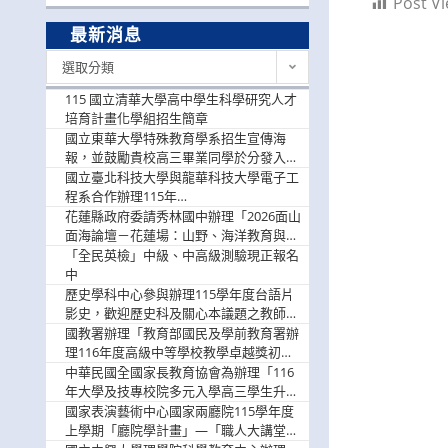
Post Vi
最新消息
最
選取分類
新
消
115 國立清華大學高中學生科學研究人才
息
培育計畫化學組招生簡章
國立東華大學特殊教育學系招生宣傳海
報，並鼓勵貴校高三畢業同學於分發入學
階段踴躍選填。
國立臺北科技大學與龍華科技大學電子工
程系合作辦理115年
「115.08.10~08.12「AI賦能應用於智慧半
花蓮縣政府委請秀林國中辦理「2026面山
導體研習營」，歡迎學生踴躍報名參加
面海論壇－花蓮場：山野、海洋教育與戶
外安全實務課程」，歡迎踴躍報名參加
「全民英檢」中級、中高級測驗現正報名
中
歷史學科中心參與辦理115學年度台語片
影史，歡迎歷史科及關心本議題之教師踴
躍報名參加
國教署辦理「教育部國民及學前教育署辦
理116年度高級中等學校教學卓越獎初選
實施計畫」，鼓勵教師踴躍報名
中華民國全國家長教育協會為辦理「116
年大學及技專校院多元入學高三學生升學
輔導家長說明會」
國家表演藝術中心國家兩廳院115學年度
上學期「廳院學計畫」—「職人大講堂」