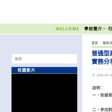
跳
轉
至
國立光復高級商工職業學校 National Kuangfu Commercial and Industrial Vocati
主
要
WELCOME
學校簡介
內
容
首頁
>
最新
普通型
Search
實務分
for:
校園影片
Post
2026-05-1
last
modified:
說明：
一、依據普
二、參加對