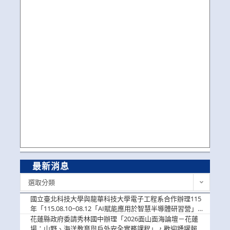
最新消息
最
選取分類
新
消
國立臺北科技大學與龍華科技大學電子工程系合作辦理115
息
年「115.08.10~08.12「AI賦能應用於智慧半導體研習營」，
歡迎學生踴躍報名參加
花蓮縣政府委請秀林國中辦理「2026面山面海論壇－花蓮
場：山野、海洋教育與戶外安全實務課程」，歡迎踴躍報名