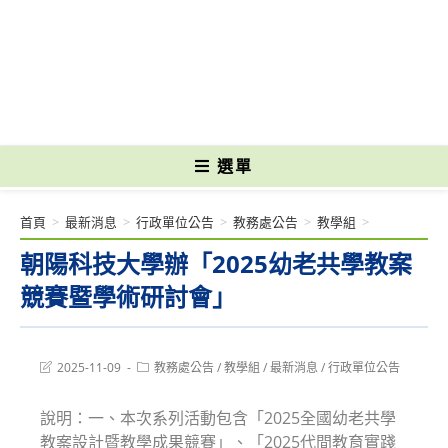
跳
轉
國立光復高級商工職業學校 National Kuangfu Commercial and Industrial
至
Vocational High School
主
要
內
容
選單
首頁
>
最新消息
>
行政單位公告
>
教務處公告
>
教學組
>
朝陽科技大學辦「2025幼老共學教案
競賽暨學術研討會」
Post
Post
2025-11-09
教務處公告
/
教學組
/
最新消息
/
行政單位公告
last
category:
modified:
說明：一、本次系列活動包含「2025全國幼老共學
教案設計暨教學成果競賽」、「2025代間教育實踐