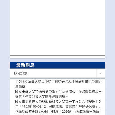
最新消息
最
選取分類
新
消
115 國立清華大學高中學生科學研究人才培育計畫化學組招
息
生簡章
國立東華大學特殊教育學系招生宣傳海報，並鼓勵貴校高三
畢業同學於分發入學階段踴躍選填。
國立臺北科技大學與龍華科技大學電子工程系合作辦理115
年「115.08.10~08.12「AI賦能應用於智慧半導體研習營」，
歡迎學生踴躍報名參加
花蓮縣政府委請秀林國中辦理「2026面山面海論壇－花蓮