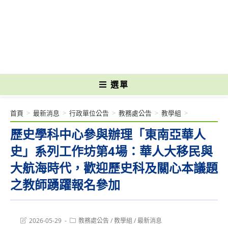
跳
轉
國立光復高級商工職業學校 National Kuangfu Commercial and Industrial
至
Vocational High School
主
要
內
容
選單
首頁
>
最新消息
>
行政單位公告
>
教務處公告
>
教學組
>
歷史學科中心參與辦理「東南亞華人
史」系列工作坊第4場：華人大移民與
大航海時代，歡迎歷史科及關心本議題
之教師踴躍報名參加
Post
Post
2026-05-29
教務處公告
/
教學組
/
最新消息
last
category: