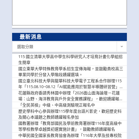
最新消息
最
選取分類
新
消
115 國立清華大學高中學生科學研究人才培育計畫化學組招
息
生簡章
國立東華大學特殊教育學系招生宣傳海報，並鼓勵貴校高三
畢業同學於分發入學階段踴躍選填。
國立臺北科技大學與龍華科技大學電子工程系合作辦理115
年「115.08.10~08.12「AI賦能應用於智慧半導體研習營」，
歡迎學生踴躍報名參加
花蓮縣政府委請秀林國中辦理「2026面山面海論壇－花蓮
場：山野、海洋教育與戶外安全實務課程」，歡迎踴躍報名
參加
「全民英檢」中級、中高級測驗現正報名中
歷史學科中心參與辦理115學年度台語片影史，歡迎歷史科
及關心本議題之教師踴躍報名參加
國教署辦理「教育部國民及學前教育署辦理116年度高級中
等學校教學卓越獎初選實施計畫」，鼓勵教師踴躍報名
中華民國全國家長教育協會為辦理「116年大學及技專校院