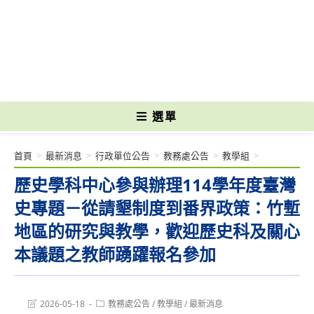
跳
轉
國立光復高級商工職業學校 National Kuangfu Commercial and Industrial
至
Vocational High School
主
要
內
容
選單
首頁
>
最新消息
>
行政單位公告
>
教務處公告
>
教學組
>
歷史學科中心參與辦理114學年度臺灣
史專題－從請墾制度到番界政策：竹塹
地區的研究與教學，歡迎歷史科及關心
本議題之教師踴躍報名參加
Post
Post
2026-05-18
教務處公告
/
教學組
/
最新消息
last
category: