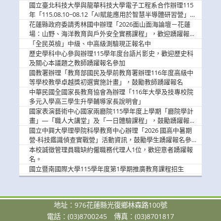
消
國立臺北科技大學與龍華科技大學電子工程系合作辦理115
息
年「115.08.10~08.12「AI賦能應用於智慧半導體研習營」，
歡迎學生踴躍報名參加
花蓮縣政府委請秀林國中辦理「2026面山面海論壇－花蓮
場：山野、海洋教育與戶外安全實務課程」，歡迎踴躍報名
參加
「全民英檢」中級、中高級測驗現正報名中
歷史學科中心參與辦理115學年度台語片影史，歡迎歷史科
及關心本議題之教師踴躍報名參加
國教署辦理「教育部國民及學前教育署辦理116年度高級中
等學校教學卓越獎初選實施計畫」，鼓勵教師踴躍報名
中華民國全國家長教育協會為辦理「116年大學及技專校院
多元入學高三學生升學輔導家長說明會」
國家表演藝術中心國家兩廳院115學年度上學期「廳院學計
畫」—「職人大講堂」及「一日體驗課程」，鼓勵踴躍報名
參與。
國立中興大學理學院科學教育中心辦理「2026 國高中暑期
營-科技鑑識偵查實戰營」活動資訊，鼓勵學生踴躍報名參
加。
本校誠徵管理員職缺約僱職務代理人1位，歡迎意者踴躍報
名。
國立暨南國際大學115學年度第1學期推廣教育課程招生
地址：976花蓮縣光復鄉林森路100號
電話：(03)8700245
傳真：(03)8701817