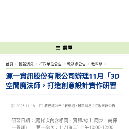
跳
轉
國立光復高級商工職業學校 National Kuangfu Commercial and Industrial
至
Vocational High School
主
要
內
容
選單
首頁
>
最新消息
>
行政單位公告
>
教務處公告
>
教學組
>
源一資訊股份有限公司辦理11月「3D
空間魔法師，打造創意設計實作研習
Post
Post
2025-11-18
教務處公告
/
教學組
/
最新消息
/
行政單位公告
last
category:
modified:
研習日期：(兩梯次內容相同，實體/線上 同步，請擇
一參加) 第一梯次：11/18(二) 上午10:00-12:00