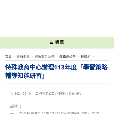
跳
轉
國立光復高級商工職業學校 National Kuangfu Commercial and Industrial
至
Vocational High School
主
要
內
容
選單
首頁
>
最新消息
>
行政單位公告
>
教務處公告
>
教學組
>
特殊教育中心辦理113年度「學習策略
輔導知能研習」
Post
Post
2024-05-10
教務處公告
/
教學組
/
最新消息
last
category:
modified:
說明：
一、依據教育部112年12月25日臺教學（四）字第