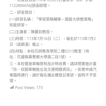
1122806656J號函辦理。
二、研習資訊：
(一)研習名稱：「學習策略輔導－跟蹤大師教策略」
知能研習。
(二)主講者：陳麗如教授。
(三)時間：113年7月16日（二），報名於113年7月2
日（或額滿）截止。
(四)地點：本校花師教育學院二樓D213教室（地
址：花蓮縣壽豐鄉大學路二段1號）。
三、本校實施車輛管制及計時收費，請詳閱實施計畫
「玖、校園車輛進出及交通相關資訊」。如需申請汽
車臨時通行，請於報名備註欄登記車號，逾時不予受
理。
Post Views:
173