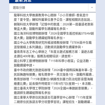
最新消息
最
選取分類
新
消
龍華科技大學推廣教育中心開辦「小小芳療師~香氣是什
息
麼？夏令營」轉知所屬單位惠予公告，課程相關訊息如說
明。
朝陽科技大學辦理「記憶中的歌謠：2026第一屆臺語老歌新
聲盃大賽」鼓勵所屬學生踴躍報名參與。
國立海洋科技博物館辦理「2026全國學生遙控帆船STEAM創
客大賽」鼓勵學生踴躍組隊報名參加。
國立中山大學教育研究所楊淑晴教授辦理「STEM高中生職
涯發展線上系列講座」活動資訊鼓勵學生踴躍參與。
臺南青年志工中心舉辦之「年度主題式服務方案：漫遊古都
走讀在400年後」服務及相關培訓，請查照。
國立科學工藝博物館辦理「115年科學小樹苗」公益活動，
鼓勵踴躍申請。
臺中市政府觀光旅遊局辦理「2026臺中國際踩舞嘉年華─全
民踩舞趣味競賽」報名簡章中、英文版各1份，鼓勵所屬踴
躍報名參加。
教育部辦理「115年度數位/網路性別暴力防治短影音暨海報
繪畫比賽」延長徵件時間至115年9月7日(星期一)，本活動獎
金優渥，鼓勵學生踴躍參。
國立臺南大學理工學院辦理「2026全國AI專題創意競賽」，
邀請師生踴躍組隊報名參加
國立東華大學原住民族語言花蓮學習中心辦理「115年度第
二期原住民族語言學分班暨學習班」課程招生，鼓勵踴躍報