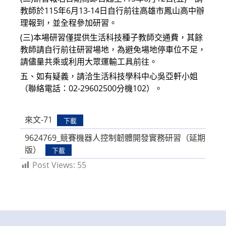
教師於115年6月13-14日自行前往高雄市鳳山高中辦
理報到，並全程參加研習。
(三)本場研習僅提供生活科技種子教師交通費，其餘
教師請自行前往研習場地，為避免場地停車位不足，
請儘量共乘或利用大眾運輸工具前往。
五、如有疑義，請洽生活科技學科中心吳亞軒小姐
（聯絡電話：02-29602500分機102）。
來文-71
下載
9624769_競賽機器人控制韌體開發實務研習（延期
版）
下載
Post Views:
55