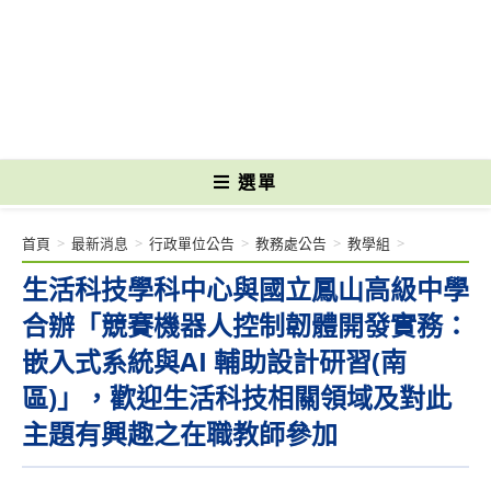
跳
轉
國立光復高級商工職業學校 National Kuangfu Commercial and Industrial
至
Vocational High School
主
要
內
容
選單
首頁
>
最新消息
>
行政單位公告
>
教務處公告
>
教學組
>
生活科技學科中心與國立鳳山高級中學
合辦「競賽機器人控制韌體開發實務：
嵌入式系統與AI 輔助設計研習(南
區)」，歡迎生活科技相關領域及對此
主題有興趣之在職教師參加