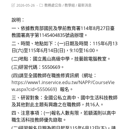
Post
Post
2026-05-26
教務處公告
/
教學組
/
最新消息
last
category:
modified:
說明：
一、依據教育部國民及學前教育署114年8月27日臺
教國署高字第1145404835號函辦理。
二、時間、地點如下：(一)日期及時間：115年6月13
日(六)至115年6月14日(日)，9:10至16:00。
(二)地點：國立鳳山高級中學，技藝館電腦教室。
(三)研習代碼：5550669。
(四)請至全國教師在職進修資訊網（網址：
https://www1.inservice.edu.tw/NAPP/CourseVie
w.aspx?cid=5550669
）報名。
三、研習對象：全國公私立高中、國中生活科技教師
及其他對此主題有興趣之在職教師，共16人。
四、注意事項：(一)報名人數有限，若額滿則以高中
職生活科技教師優先錄取。
(二)研習報名日期為即日起至115年6月12日(五)，請