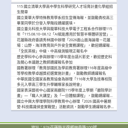
消
115 國立清華大學高中學生科學研究人才培育計畫化學組招
息
生簡章
國立東華大學特殊教育學系招生宣傳海報，並鼓勵貴校高三
畢業同學於分發入學階段踴躍選填。
國立臺北科技大學與龍華科技大學電子工程系合作辦理115
年「115.08.10~08.12「AI賦能應用於智慧半導體研習營」，
歡迎學生踴躍報名參加
花蓮縣政府委請秀林國中辦理「2026面山面海論壇－花蓮
場：山野、海洋教育與戶外安全實務課程」，歡迎踴躍報名
參加
「全民英檢」中級、中高級測驗現正報名中
歷史學科中心參與辦理115學年度台語片影史，歡迎歷史科
及關心本議題之教師踴躍報名參加
國教署辦理「教育部國民及學前教育署辦理116年度高級中
等學校教學卓越獎初選實施計畫」，鼓勵教師踴躍報名
中華民國全國家長教育協會為辦理「116年大學及技專校院
多元入學高三學生升學輔導家長說明會」
國家表演藝術中心國家兩廳院115學年度上學期「廳院學計
畫」—「職人大講堂」及「一日體驗課程」，鼓勵踴躍報名
參與。
國立中興大學理學院科學教育中心辦理「2026 國高中暑期
營-科技鑑識偵查實戰營」活動資訊，鼓勵學生踴躍報名參
加。
地址：976花蓮縣光復鄉林森路100號