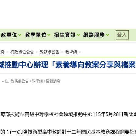
onal High School
行政單位
教學單位
招生資訊
網路服務
登入
消息
>
行政單位公告
>
教務處公告
>
教學組
>
域推動中心辦理「素養導向教案分享與檔案
Post
1
教務處公告
/
教學組
/
最新消息
category:
育部技術型高級中等學校社會領域推動中心115年5月28日新北重職
的：(一)加強技術型高中教師對十二年國民基本教育課程綱要