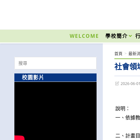
跳
轉
至
國立光復高級商工職業學校 National Kuangfu Commercial and Industrial Vocati
主
要
WELCOME
學校簡介
內
容
首頁
>
最新
Search
社會領
for:
校園影片
Post
2026-06-0
last
modified:
說明：
一、依據教
二、計畫目