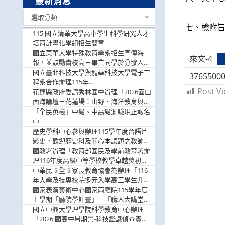
最新消息
最
選取分類
新
七、檢附旨
消
115 國立清華大學高中學生科學研究人才
息
培育計畫化學組招生簡章
國立東華大學特殊教育學系招生宣傳海
來文-4
報，並鼓勵貴校高三畢業同學於分發入學
階段踴躍選填。
國立臺北科技大學與龍華科技大學電子工
3765500
程系合作辦理115年
Post Vi
「115.08.10~08.12「AI賦能應用於智慧半
花蓮縣政府委請秀林國中辦理「2026面山
導體研習營」，歡迎學生踴躍報名參加
面海論壇－花蓮場：山野、海洋教育與戶
外安全實務課程」，歡迎踴躍報名參加
「全民英檢」中級、中高級測驗現正報名
中
歷史學科中心參與辦理115學年度台語片
影史，歡迎歷史科及關心本議題之教師踴
躍報名參加
國教署辦理「教育部國民及學前教育署辦
理116年度高級中等學校教學卓越獎初選
實施計畫」，鼓勵教師踴躍報名
中華民國全國家長教育協會為辦理「116
年大學及技專校院多元入學高三學生升學
輔導家長說明會」
國家表演藝術中心國家兩廳院115學年度
上學期「廳院學計畫」—「職人大講堂」
及「一日體驗課程」，鼓勵踴躍報名參
國立中興大學理學院科學教育中心辦理
與。
「2026 國高中暑期營-科技鑑識偵查實戰