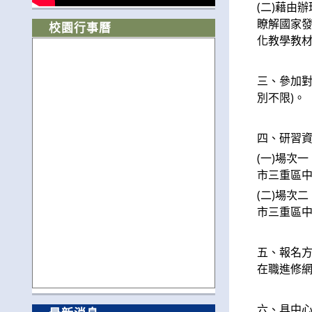
(二)藉由
瞭解國家
校園行事曆
化教學教
三、參加對
別不限)。
四、研習
(一)場次
市三重區中
(二)場次
市三重區中
五、報名方
在職進修
六、具中