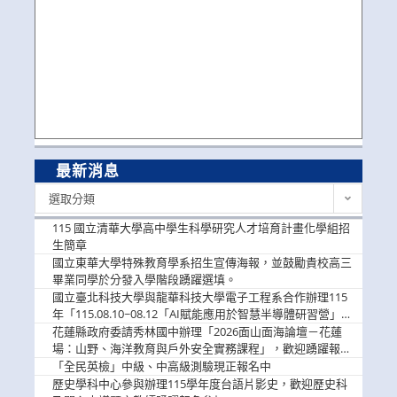
最新消息
最
選取分類
新
消
115 國立清華大學高中學生科學研究人才培育計畫化學組招
息
生簡章
國立東華大學特殊教育學系招生宣傳海報，並鼓勵貴校高三
畢業同學於分發入學階段踴躍選填。
國立臺北科技大學與龍華科技大學電子工程系合作辦理115
年「115.08.10~08.12「AI賦能應用於智慧半導體研習營」，
歡迎學生踴躍報名參加
花蓮縣政府委請秀林國中辦理「2026面山面海論壇－花蓮
場：山野、海洋教育與戶外安全實務課程」，歡迎踴躍報名
參加
「全民英檢」中級、中高級測驗現正報名中
歷史學科中心參與辦理115學年度台語片影史，歡迎歷史科