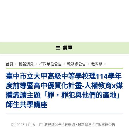
跳
轉
國立光復高級商工職業學校 National Kuangfu Commercial and Industrial
至
Vocational High School
主
要
內
容
選單
首頁
>
最新消息
>
行政單位公告
>
教務處公告
>
教學組
>
臺中市立大甲高級中等學校理114學年
度前導暨高中優質化計畫-人權教育x媒
體識讀主題「罪，罪犯與他們的產地」
師生共學講座
Post
Post
2025-11-18
教務處公告
/
教學組
/
最新消息
/
行政單位公告
last
category: