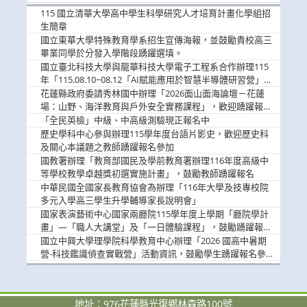
消
115 國立清華大學高中學生科學研究人才培育計畫化學組招
息
生簡章
國立東華大學特殊教育學系招生宣傳海報，並鼓勵貴校高三
畢業同學於分發入學階段踴躍選填。
國立臺北科技大學與龍華科技大學電子工程系合作辦理115
年「115.08.10~08.12「AI賦能應用於智慧半導體研習營」，
歡迎學生踴躍報名參加
花蓮縣政府委請秀林國中辦理「2026面山面海論壇－花蓮
場：山野、海洋教育與戶外安全實務課程」，歡迎踴躍報名
參加
「全民英檢」中級、中高級測驗現正報名中
歷史學科中心參與辦理115學年度台語片影史，歡迎歷史科
及關心本議題之教師踴躍報名參加
國教署辦理「教育部國民及學前教育署辦理116年度高級中
等學校教學卓越獎初選實施計畫」，鼓勵教師踴躍報名
中華民國全國家長教育協會為辦理「116年大學及技專校院
多元入學高三學生升學輔導家長說明會」
國家表演藝術中心國家兩廳院115學年度上學期「廳院學計
畫」—「職人大講堂」及「一日體驗課程」，鼓勵踴躍報名
參與。
國立中興大學理學院科學教育中心辦理「2026 國高中暑期
營-科技鑑識偵查實戰營」活動資訊，鼓勵學生踴躍報名參
加。
地址：976花蓮縣光復鄉林森路100號