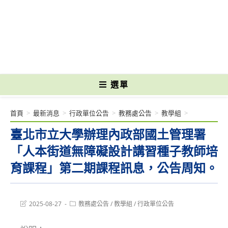
跳
轉
國立光復高級商工職業學校 National Kuangfu Commercial and Industrial
至
Vocational High School
主
要
內
容
選單
首頁
>
最新消息
>
行政單位公告
>
教務處公告
>
教學組
>
臺北市立大學辦理內政部國土管理署
「人本街道無障礙設計講習種子教師培
育課程」第二期課程訊息，公告周知。
Post
Post
2025-08-27
教務處公告
/
教學組
/
行政單位公告
last
category:
modified: