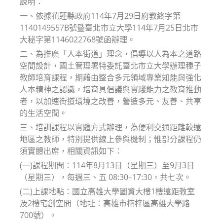
說明：
一、依據花蓮縣政府114年7月29日府教終字第
1140149557B號暨臺北市立大學114年7月25日北市
大秘字第1146022768號函辦理。
二、為推廣「人本街道」理念，倡導以人為本之道路
空間設計，國土管理署特委託臺北市立大學辦理種子
教師培育課程，期藉由整合多元領域專業知能與強化
人本精神之認識，培育具倡議與實踐能力之教育推動
者，以加速街道環境之改善，營造多元、友善、共享
的生活空間。
三、培訓課程以實體方式辦理，為便利交通距離較遠
地區之教師，特別提供線上參與機制；惟部分課程仍
須實體出席，相關資訊如下：
(一)課程期間：114年8月13日（星期三）至9月3日
（星期三），每週三、五 08:30–17:30，共七次。
(二)上課地點：國立高雄大學圖資大樓1樓遠距教室
及2樓宅創空間（地址：高雄市楠梓區高雄大學路
700號）。