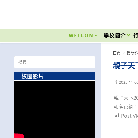
跳
轉
至
國立光復高級商工職業學校 National Kuangfu Commercial and Industrial Vocati
主
要
WELCOME
學校簡介
內
容
首頁
>
最新
Search
親子天下
for:
校園影片
Post
2025-11-0
last
modified:
親子天下20
報名官網：http
Post Vi