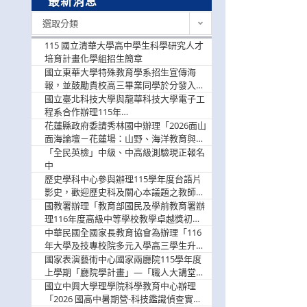
最新消息
最
選取分類
新
消
115 國立清華大學高中學生科學研究人才
息
培育計畫化學組招生簡章
國立東華大學特殊教育學系招生宣傳海
報，並鼓勵貴校高三畢業同學於分發入學
階段踴躍選填。
國立臺北科技大學與龍華科技大學電子工
程系合作辦理115年
「115.08.10~08.12「AI賦能應用於智慧半
花蓮縣政府委請秀林國中辦理「2026面山
導體研習營」，歡迎學生踴躍報名參加
面海論壇－花蓮場：山野、海洋教育與戶
外安全實務課程」，歡迎踴躍報名參加
「全民英檢」中級、中高級測驗現正報名
中
歷史學科中心參與辦理115學年度台語片
影史，歡迎歷史科及關心本議題之教師踴
躍報名參加
國教署辦理「教育部國民及學前教育署辦
理116年度高級中等學校教學卓越獎初選
實施計畫」，鼓勵教師踴躍報名
中華民國全國家長教育協會為辦理「116
年大學及技專校院多元入學高三學生升學
輔導家長說明會」
國家表演藝術中心國家兩廳院115學年度
上學期「廳院學計畫」—「職人大講堂」
及「一日體驗課程」，鼓勵踴躍報名參
國立中興大學理學院科學教育中心辦理
與。
「2026 國高中暑期營-科技鑑識偵查實戰