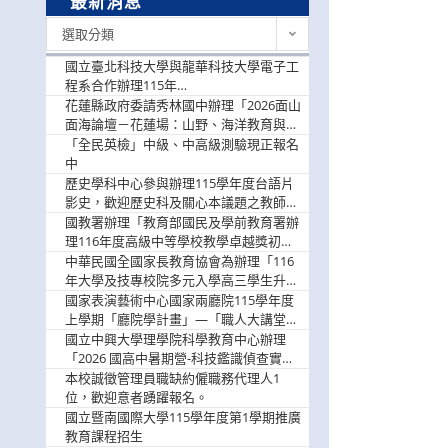
最新消息
最
選取分類
新
消
國立臺北科技大學與龍華科技大學電子工
息
程系合作辦理115年
「115.08.10~08.12「AI賦能應用於智慧半
花蓮縣政府委請秀林國中辦理「2026面山
導體研習營」，歡迎學生踴躍報名參加
面海論壇－花蓮場：山野、海洋教育與戶
外安全實務課程」，歡迎踴躍報名參加
「全民英檢」中級、中高級測驗現正報名
中
歷史學科中心參與辦理115學年度台語片
影史，歡迎歷史科及關心本議題之教師踴
躍報名參加
國教署辦理「教育部國民及學前教育署辦
理116年度高級中等學校教學卓越獎初選
實施計畫」，鼓勵教師踴躍報名
中華民國全國家長教育協會為辦理「116
年大學及技專校院多元入學高三學生升學
輔導家長說明會」
國家表演藝術中心國家兩廳院115學年度
上學期「廳院學計畫」—「職人大講堂」
及「一日體驗課程」，鼓勵踴躍報名參
國立中興大學理學院科學教育中心辦理
與。
「2026 國高中暑期營-科技鑑識偵查實戰
營」活動資訊，鼓勵學生踴躍報名參加。
本校誠徵管理員職缺約僱職務代理人1
位，歡迎意者踴躍報名。
國立暨南國際大學115學年度第1學期推廣
教育課程招生