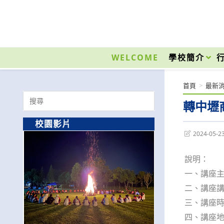
跳
轉
至
國立光復高級商工職業學校 National Kuangfu Commercial and Industrial Vocati
主
要
WELCOME
學校簡介
內
容
首頁
>
最新
Search
轉中壢
for:
校園影片
Post
2024-05-2
last
modified:
說明：
一、講座主
二、講座講
三、講座時間
四、講座地