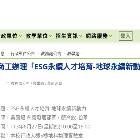
onal High School
行政單位
教學單位
招生資訊
網路服務
登入
消息
>
行政單位公告
>
教務處公告
>
教學組
>
商工辦理「ESG永續人才培育-地球永續新
Post
3
教務處公告
/
教學組
/
最新消息
category:
題：ESG永續人才培育-地球永續新動力
師：吳鳳煬 永續發展顧問 / 簡育欽 老師
：113年6月27日(星期四)10:00至15:00
點：本校行政大樓5樓地科物理實驗室