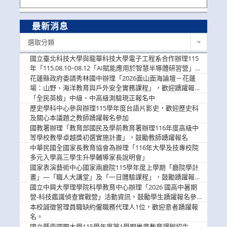
最新消息
最
選取分類
新
消
國立臺北科技大學與龍華科技大學電子工程系合作辦理115
息
年「115.08.10~08.12「AI賦能應用於智慧半導體研習營」，
歡迎學生踴躍報名參加
花蓮縣政府委請秀林國中辦理「2026面山面海論壇－花蓮
場：山野、海洋教育與戶外安全實務課程」，歡迎踴躍報名
參加
「全民英檢」中級、中高級測驗現正報名中
歷史學科中心參與辦理115學年度台語片影史，歡迎歷史科
及關心本議題之教師踴躍報名參加
國教署辦理「教育部國民及學前教育署辦理116年度高級中
等學校教學卓越獎初選實施計畫」，鼓勵教師踴躍報名
中華民國全國家長教育協會為辦理「116年大學及技專校院
多元入學高三學生升學輔導家長說明會」
國家表演藝術中心國家兩廳院115學年度上學期「廳院學計
畫」—「職人大講堂」及「一日體驗課程」，鼓勵踴躍報名
參與。
國立中興大學理學院科學教育中心辦理「2026 國高中暑期
營-科技鑑識偵查實戰營」活動資訊，鼓勵學生踴躍報名參
加。
本校誠徵管理員職缺約僱職務代理人1位，歡迎意者踴躍報
名。
國立暨南國際大學115學年度第1學期推廣教育課程招生