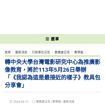
跳
轉
國立光復高級商工職業學校 National Kuangfu Commercial and Industrial
至
Vocational High School
主
要
內
容
選單
首頁
>
最新消息
>
行政單位公告
>
教務處公告
>
教學組
>
轉中央大學台灣電影研究中心為推廣影
像教育，將於113年5月26日舉辦
「《我認為這是最接近的樣子》教具包
分享會」
Post
Post
2024-04-15
教務處公告
/
教學組
/
最新消息
last
category: