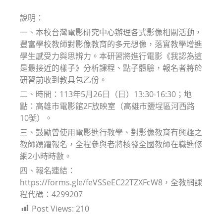
modified:
說明：
一、本校台灣電影研究中心辦理各式影像相關活動，
豐富學校教師對影像教育的多元想像，落實教學增進
學生感受力與思辨力。本研習將進行電影《我認為這
是最接近的樣子》分析課程、點子體驗，報名者將於
研習前收到教具包乙份。
二、時間：113年5月26日（日）13:30-16:30；地
點：高雄市電影館2F放映室（高雄市鹽埕區河西路
10號）。
三、鼓勵曾使用電影進行教學、對影像教育有興趣之
教師踴躍報名，全程參與者將核發全國教師在職進修
網2小時時數。
四、報名連結：
https://forms.gle/feVSSeEC22TZXFcW8，全教網課
程代碼：4299207
Post Views:
210