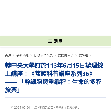
跳
轉
國立光復高級商工職業學校 National Kuangfu Commercial and Industrial
至
Vocational High School
主
要
內
容
選單
首頁
>
最新消息
>
行政單位公告
>
教務處公告
>
教學組
>
轉中央大學訂於113年6月15日辦理線
上講座：《蓋婭科普講座系列36》
—— 「幹細胞與重編程：生命的多程
旅票」
Post
Post
2024-05-24
教務處公告
/
教學組
/
最新消息
last
category: