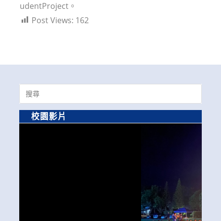
udentProject。
Post Views:
162
Search
for:
校園影片