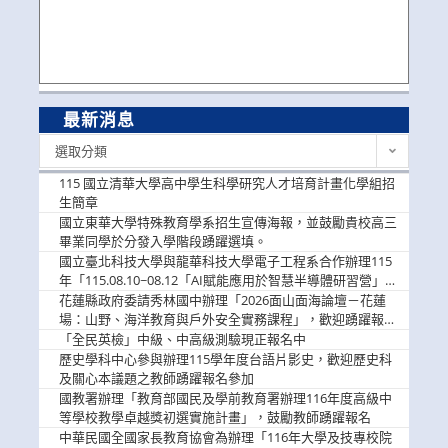
最新消息
最
選取分類
新
消
115 國立清華大學高中學生科學研究人才培育計畫化學組招
息
生簡章
國立東華大學特殊教育學系招生宣傳海報，並鼓勵貴校高三
畢業同學於分發入學階段踴躍選填。
國立臺北科技大學與龍華科技大學電子工程系合作辦理115
年「115.08.10~08.12「AI賦能應用於智慧半導體研習營」，
歡迎學生踴躍報名參加
花蓮縣政府委請秀林國中辦理「2026面山面海論壇－花蓮
場：山野、海洋教育與戶外安全實務課程」，歡迎踴躍報名
參加
「全民英檢」中級、中高級測驗現正報名中
歷史學科中心參與辦理115學年度台語片影史，歡迎歷史科
及關心本議題之教師踴躍報名參加
國教署辦理「教育部國民及學前教育署辦理116年度高級中
等學校教學卓越獎初選實施計畫」，鼓勵教師踴躍報名
中華民國全國家長教育協會為辦理「116年大學及技專校院